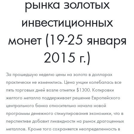
рынка золотых
Новости
Монеты и жетоны ЗМД
Клуб ЗМД
Подбор монет
Иностранные
Памятные монеты России и СССР
инвестиционных
Котировки
Георгий Победоносец
Гарантии
Информация
Аналитика и события
Монеты стран мира после 1950г
Монеты Царской России
Контакты
Золотой червонец Сеятель
Выкуп монет
Распродажа монет и жетонов
Cтатьи
Курс золота и серебра
Итоги 2025 года. Прогноз курсов золота, серебра, платины на
монет (19-25 января
2026 год
О нас
Золотые слитки
Вопрос - ответ
Георгий Победоносец - динамика цен
Лом выкуп
Выкуп серебряных монет
2015 г.)
Аксессуары
Памятка для работы с монетами из драгметаллов
Скупка слитков
Наши преимущества
Гарри Поттер
Условия возврата
Письмо директору
За прошедшую неделю цены на золото в долларах
практически не изменились. Цена унции колебалась все
Год Лошади
Монеты
Пресс-служба
пять торговых дней возле отметки $1300. Котировки
желтого металла поддерживает решение Европейского
Флот: ледоколы и корабли
Политика конфиденциальности
центрального банка относительно начала новой
Жетоны "Необыкновенные обитатели глубин"
Политика использования Cookies
программы денежного стимулирования экономики, что в
перспективе добавит ликвидности на рынок драгоценных
Ювелирные изделия
Положение по обработке и защите персональных данных
металлов. Кроме того сохраняется неопределенность в