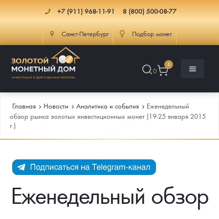
+7 (911) 968-11-91
8 (800) 500-08-77
Санкт-Петербург
Подбор монет
0
0
Главная
Новости
Аналитика и события
Еженедельный
обзор рынка золотых инвестиционных монет (19-25 января 2015
г.)
Каталог
Инфо
Каталог Монет
Доставка
Инвестиционные монеты
Как сделать заказ
Еженедельный обзор
Услуги
Памятные и старинные монеты
Подлинность монет
Монеты Россия и СССР