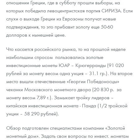
отношении Греции, где в субботу прошли выборы, на
Русская нумизматика
которых победила левоцентристская партия СИРИЗА. Если
Золотая карманная галерея
слухи о выходе Греции из Еврозоны получат новые
подтверждения, то это прибавит золоту еще 50-60
Наборы подарочных и коллекционных монет
долларов к нынешней цене.
Монеты и жетоны из недрагоценных металлов
Что касается российского рынка, то на прошлой неделе
наибольшим спросом пользовались золотые
Книги по нумизматике
инвестиционные монеты ЮАР – Крюгерранды (91 020
рублей за монету весом одна унция – 31.1 гр.). На второе
место вышли отечественные «Георгии Победоносцы»
чеканки Московского монетного двора (20 830 р. за
монету весом 7,89 г.). Замыкает тройку лидеров –
китайская инвестиционная монета - Панда (1/2 тройской
унции – 58 290 рублей).
Обзор подготовлен специалистами компании «Золотой
монетный дом». Задать свои вопросы по инвест. монетам