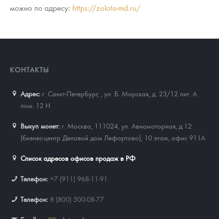
можно по адресу:
https://zoloto-md.ru/
КОНТАКТЫ
Адрес:
г. Санкт-Петербург,
,
ул. Б. Морская, д. 23/12 лит. А
пом. 12 Н
Выкуп монет:
г. Москва, 111024, ул. Авиамоторная, д.12
(бизнес-центр Деловой дом Лефортово), 10 этаж, офис 911А
Список адресов офисов продаж в РФ
Телефон:
+7 (911) 968-11-91
Телефон:
8 (800) 500-08-77