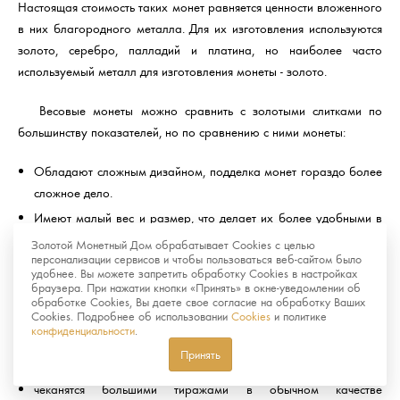
Настоящая стоимость таких монет равняется ценности вложенного
в них благородного металла. Для их изготовления используются
золото, серебро, палладий и платина, но наиболее часто
используемый металл для изготовления монеты - золото.
Весовые монеты можно сравнить с золотыми слитками по
большинству показателей, но по сравнению с ними монеты:
Обладают сложным дизайном, подделка монет гораздо более
сложное дело.
Имеют малый вес и размер, что делает их более удобными в
хранении и реализации.
Золотой Монетный Дом обрабатывает Cookies с целью
персонализации сервисов и чтобы пользоваться веб-сайтом было
удобнее. Вы можете запретить обработку Cookies в настройках
Памятные и инвестиционные монеты отличаются тем, что
браузера. При нажатии кнопки «Принять» в окне-уведомлении об
вторые:
обработке Cookies, Вы даете свое согласие на обработку Ваших
Cookies. Подробнее об использовании
Cookies
и политике
конфиденциальности
.
не пользуются большим спросом у нумизматов
Принять
не имеют художественной ценности
чеканятся большими тиражами в обычном качестве