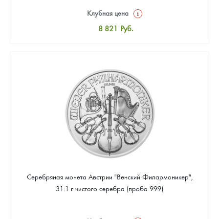
Клубная цена
8 821
Руб.
Стандартная цена
9 340
Руб.
Цена выкупа
Звоните
Серебряная монета Австрии "Венский Филармоникер",
31.1 г чистого серебра (проба 999)