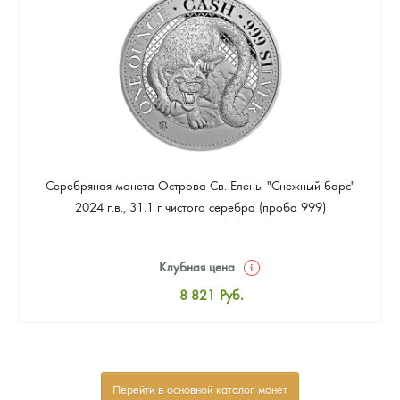
Звоните
Серебряная монета Острова Св. Елены "Снежный барс"
2024 г.в., 31.1 г чистого серебра (проба 999)
Клубная цена
8 821
Руб.
Стандартная цена
9 340
Руб.
Цена выкупа
Перейти в основной каталог монет
Звоните