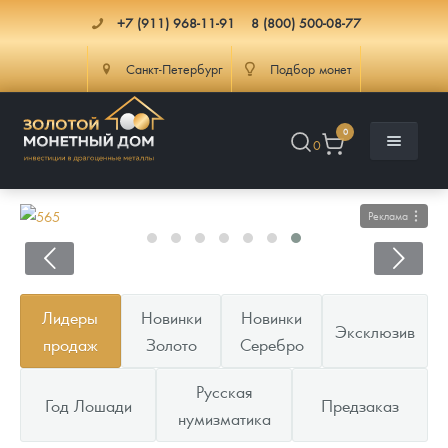
+7 (911) 968-11-91
8 (800) 500-08-77
Санкт-Петербург
Подбор монет
0
0
Реклама
Каталог
Лидеры
Новинки
Новинки
Эксклюзив
Инфо
Каталог Монет
продаж
Золото
Серебро
Доставка
Инвестиционные монеты
Как сделать заказ
Русская
Год Лошади
Предзаказ
нумизматика
Услуги
Памятные и старинные монеты
Подлинность монет
Монеты Россия и СССР