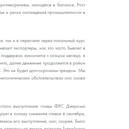
отиворечивы, находятся в балансе. Рост
 как и риски охлаждения промышленности в
 так и в пересчете через локальный курс
ивают экспортеры, как это часто бывает в
 поддержка закончится с концом месяца, и
бита, далее движение продолжится в район
ля. Это не будет долгосрочным трендом. Мы
еполитических обстоятельствах оно снова
 стало выступление главы ФРС Джерома
ует в пользу снижения ставки в сентябре,
езисы его выступления, оно, скорее, было
е отступим от такого подхода [«двойного