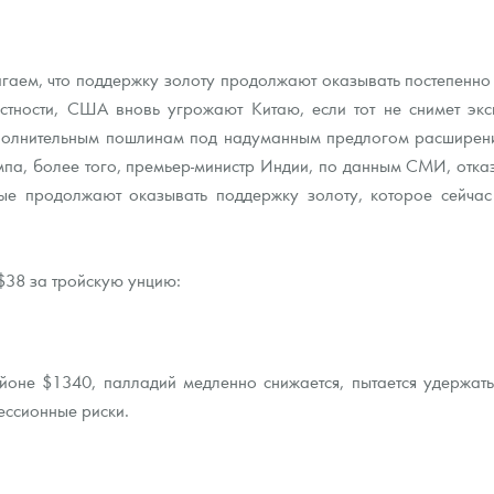
гаем, что поддержку золоту продолжают оказывать постепенно 
астности, США вновь угрожают Китаю, если тот не снимет эк
ополнительным пошлинам под надуманным предлогом расширения
мпа, более того, премьер-министр Индии, по данным СМИ, отка
е продолжают оказывать поддержку золоту, которое сейчас 
$38 за тройскую унцию:
айоне $1340, палладий медленно снижается, пытается удержат
ессионные риски.