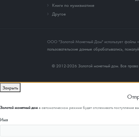
Книги по нумизматике
Другое
ООО "Золотой Монетный Дом" использует файлы «co
пользовательские данные обрабатывались, пожалуйс
© 2012-2026 Золотой монетный дом. Все прав
Закрыть
Отпр
Золотой монетный дом
в автоматическом режиме будет отслеживать поступление в
Имя