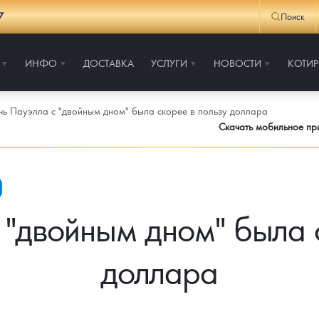
7
Поиск
ИНФО
ДОСТАВКА
УСЛУГИ
НОВОСТИ
КОТИ
чь Пауэлла с "двойным дном" была скорее в пользу доллара
Скачать мобильное п
 "двойным дном" была 
доллара