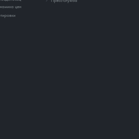
Пресс-служба
намика цен
тировки