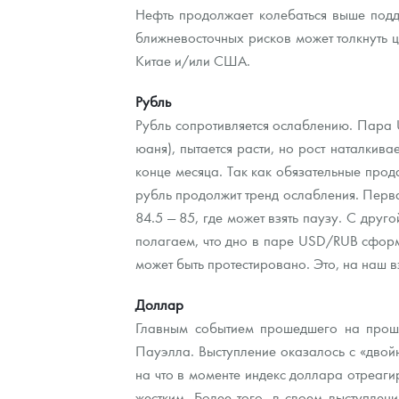
Нефть продолжает колебаться выше подд
ближневосточных рисков может толкнуть ц
Контакты
Золотой червонец Сеятель
Выкуп монет
Распродажа монет и жетонов
Cтатьи
Курс золота и серебра
Итоги 2025 года. Прогноз курсов золота, сереб
Китае и/или США.
О нас
Золотые слитки
Вопрос - ответ
Георгий Победоносец - динамика цен
Лом выкуп
Выкуп серебряных монет
Рубль
Аксессуары
Памятка для работы с монетами из драгметаллов
Скупка слитков
Наши преимущества
Рубль сопротивляется ослаблению. Пара 
юаня), пытается расти, но рост наталкив
Гарри Поттер
Условия возврата
Письмо директору
конце месяца. Так как обязательные прод
рубль продолжит тренд ослабления. Перва
Год Лошади
Монеты
Пресс-служба
84.5 — 85, где может взять паузу. С друг
Флот: ледоколы и корабли
Политика конфиденциальности
полагаем, что дно в паре USD/RUB сформ
может быть протестировано. Это, на наш 
Жетоны "Необыкновенные обитатели глубин"
Политика использования Cookies
Доллар
Ювелирные изделия
Положение по обработке и защите персональных 
Главным событием прошедшего на прош
Пауэлла. Выступление оказалось с «двойн
Русская нумизматика
на что в моменте индекс доллара отреаги
Золотая карманная галерея
жестким. Более того, в своем выступлен