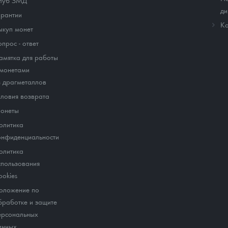
луб ЗМД
ди
арантии
Ко
ыкуп монет
опрос - ответ
амятка для работы
 монетами
з драгметаллов
словия возврата
онеты
олитика
онфиденциальности
олитика
спользования
ookies
оложение по
бработке и защите
ерсональных
анных