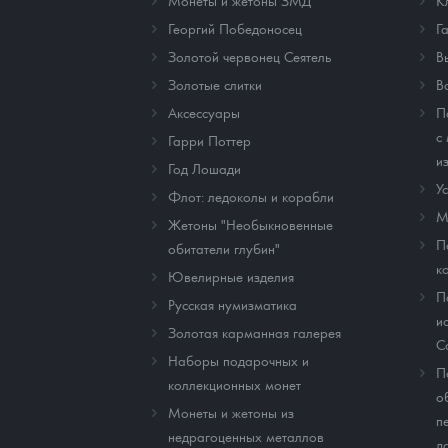
Монеты и жетоны ЗМД
К
Георгий Победоносец
Г
Золотой червонец Сеятель
В
Золотые слитки
В
Аксессуары
П
с
Гарри Поттер
и
Год Лошади
У
Флот: ледоколы и корабли
М
Жетоны "Необыкновенные
П
обитатели глубин"
к
Ювелирные изделия
П
Русская нумизматика
и
Золотая карманная галерея
C
Наборы подарочных и
П
коллекционных монет
о
Монеты и жетоны из
п
недрагоценных металлов
д