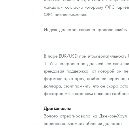
мандата», согласно которому ФРС таргетир
Наборы подарочных и коллекционных монет
ФРС независимости».
Монеты и жетоны из недрагоценных металлов
Индекс доллара, сначала провалившийся н
Книги по нумизматике
В паре EUR/USD при этом волатильность 
1.16 и настроена на дальнейшее снижение
трендовая поддержка, от которой он пе
формацию, которая, наиболее вероятно, пр
доллара, стоит помнить, что он скоро ос
факторов мы сохраняем пока что слабонег
Драгметаллы
Золото отреагировало на Джексон-Хоул ч
первоначальном ослаблении доллара: