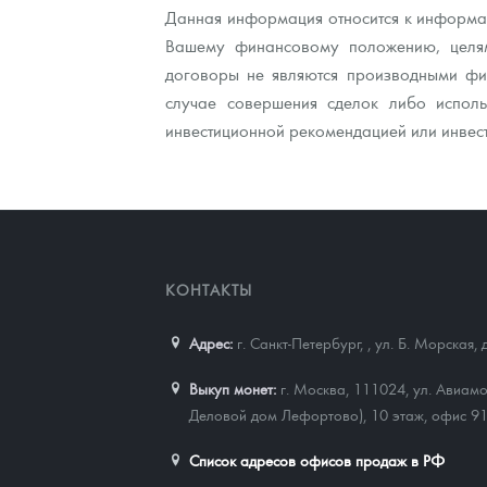
Данная информация относится к информац
Вашему финансовому положению, целям
договоры не являются производными фин
случае совершения сделок либо исполь
инвестиционной рекомендацией или инвес
КОНТАКТЫ
Адрес:
г. Санкт-Петербург,
,
ул. Б. Морская, 
Выкуп монет:
г. Москва, 111024, ул. Авиамо
Деловой дом Лефортово), 10 этаж, офис 9
Список адресов офисов продаж в РФ