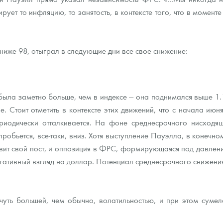
ует то инфляцию, то занятость, в контексте того, что в моменте
иже 98, отыграл в следующие дни все свое снижение:
была заметно больше, чем в индексе — она поднимался выше 1.1
. Стоит отметить в контексте этих движений, что с начала ию
риодически отталкивается. На фоне среднесрочного нисходя
обьется, все-таки, вниз. Хотя выступление Пауэлла, в конечно
тавит свой пост, и оппозиция в ФРС, формирующаяся под давлен
ативный взгляд на доллар. Потенциал среднесрочного снижения
уть большей, чем обычно, волатильностью, и при этом сумел