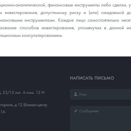
ионно-аналитической, финансовые инструменты либо сделки, упо
 инвестирования, допустимому риску и (или) ожидаемой до
ансовыми инструментами. Каждое лицо самостоятельно несет
зование способов инвестирования, упомянутых в данной и
тиционным консультированием.
НАПИСАТЬ ПИСЬМО
д. 23/12 лит. А пом. 12 Н
торная, д.12 (бизнес-центр
11А