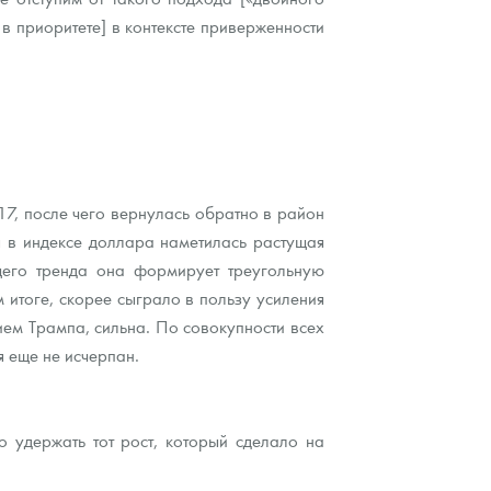
 в приоритете] в контексте приверженности
7, после чего вернулась обратно в район
ня в индексе доллара наметилась растущая
щего тренда она формирует треугольную
м итоге, скорее сыграло в пользу усиления
ием Трампа, сильна. По совокупности всех
 еще не исчерпан.
о удержать тот рост, который сделало на