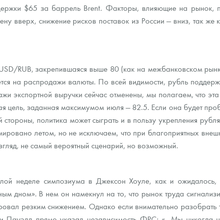
ержки $65 за баррель Brent. Факторы, влияющие на рынок, пр
ену вверх, снижение рисков поставок из России — вниз, так же
ра, платины на 2026 год
USD/RUB, закрепившаяся выше 80 (как на межбанковском рынке,
ается на распродажи валюты. По всей видимости, рубль поддерж
ажи экспортной выручки сейчас отменены, мы полагаем, что эта
я цель, заданная максимумом июля — 82.5. Если она будет про
ой стороны, политика может сыграть и в пользу укрепления руб
ировано летом, но не исключаем, что при благоприятных внешн
взгляд, не самый вероятный сценарий, но возможный.
данных
лой неделе симпозиума в Джексон Хоуле, как и ожидалось,
ым дном». В нем он намекнул на то, что рынок труда сигнализир
ровал резким снижением. Однако если внимательно разобрать т
ии Пауэлл прямо указал независимость ФРС: «...Мы никогда н