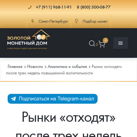
+7 (911) 968-11-91
8 (800) 500-08-77
Санкт-Петербург
Подбор монет
0
0
Главная
Новости
Аналитика и события
Рынки «отходят»
после трех недель повышенной волатильности
Каталог
Инфо
Каталог Монет
Рынки «отходят»
Доставка
Инвестиционные монеты
Как сделать заказ
после трех недель
Услуги
Памятные и старинные монеты
Подлинность монет
Монеты Россия и СССР