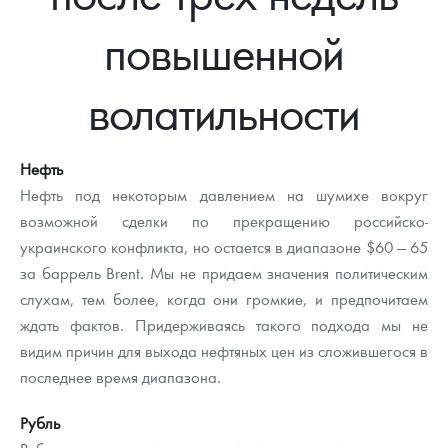
Новости
Монеты и жетоны ЗМД
Клуб ЗМД
Подбор монет
Иностранные
Памятные монеты России и СССР
повышенной
Котировки
Георгий Победоносец
Гарантии
Информация
Аналитика и события
Монеты стран мира после 1950г
Монеты Царской России
волатильности
Контакты
Золотой червонец Сеятель
Выкуп монет
Распродажа монет и жетонов
Cтатьи
Курс золота и серебра
Итоги 2025 года. Прогноз курсов золота, серебра, платины на
2026 год
О нас
Золотые слитки
Вопрос - ответ
Георгий Победоносец - динамика цен
Лом выкуп
Выкуп серебряных монет
Нефть
Аксессуары
Памятка для работы с монетами из драгметаллов
Скупка слитков
Нефть под некоторым давлением на шумихе вокруг
Наши преимущества
возможной сделки по прекращению российско-
Гарри Поттер
Условия возврата
Письмо директору
украинского конфликта, но остается в диапазоне $60 — 65
за баррель Brent. Мы не придаем значения политическим
Год Лошади
Монеты
Пресс-служба
слухам, тем более, когда они громкие, и предпочитаем
ждать фактов. Придерживаясь такого подхода мы не
Флот: ледоколы и корабли
Политика конфиденциальности
видим причин для выхода нефтяных цен из сложившегося в
Жетоны "Необыкновенные обитатели глубин"
Политика использования Cookies
последнее время диапазона.
Ювелирные изделия
Положение по обработке и защите персональных данных
Рубль