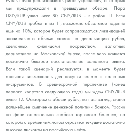
Рубль начал реализовывать риски укрепления, о которых
Русская нумизматика
мы предупреждали в предыдущем обзоре. Пара
USD/RUB ушла ниже 80, CNY/RUB – в район 11. Если
Золотая карманная галерея
CNY/RUB пробьет вниз 11, возможно обвальное падение
Наборы подарочных и коллекционных монет
еще на 10%, которое будет сопровождаться ликвидацией
значительного объема ставок на девальвацию рубля,
Монеты и жетоны из недрагоценных металлов
сделанных физлицами посредством валютных
деривативов на Московской бирже, после чего начнется
Книги по нумизматике
достаточно быстрое восстановление валютного рынка.
Если такой сценарий реализуется, в моменте будет
отличная возможность для покупки золота и валютных
инструментов. В среднесрочной перспективе (конец
первого квартала следующего года) мы ждем CNY/RUB
выше 12. Фактором слабости рубля, на наш взгляд, станет
дальнейшее смягчение денежной политики Банком России
на фоне относительно слабого торгового баланса, на
котором с временным лагом отразятся текущие достаточно
высокие дисконты на российскую нефть.