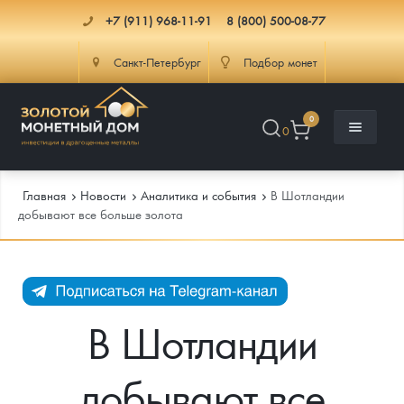
+7 (911) 968-11-91
8 (800) 500-08-77
Санкт-Петербург
Подбор монет
0
0
Главная
Новости
Аналитика и события
В Шотландии
добывают все больше золота
Каталог
Инфо
Каталог Монет
В Шотландии
Доставка
Инвестиционные монеты
Как сделать заказ
добывают все
Услуги
Памятные и старинные монеты
Подлинность монет
Монеты Россия и СССР