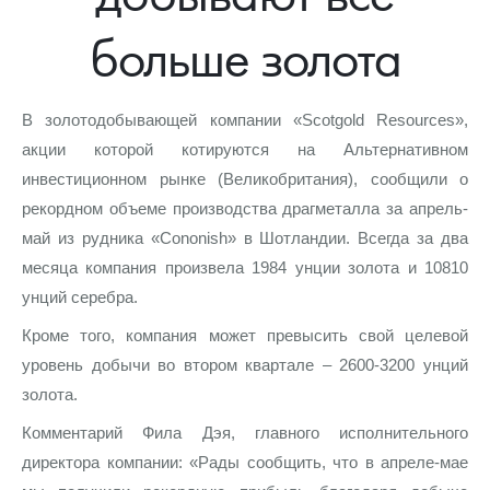
Новости
Монеты и жетоны ЗМД
Клуб ЗМД
Подбор монет
Иностранные
Памятные монеты России и СССР
больше золота
Котировки
Георгий Победоносец
Гарантии
Информация
Аналитика и события
Монеты стран мира после 1950г
Монеты Царской России
Контакты
Золотой червонец Сеятель
Выкуп монет
Распродажа монет и жетонов
Cтатьи
Курс золота и серебра
Итоги 2025 года. Прогноз курсов золота, серебра, платины на
В золотодобывающей компании «Scotgold Resources»,
2026 год
акции которой котируются на Альтернативном
О нас
Золотые слитки
Вопрос - ответ
Георгий Победоносец - динамика цен
Лом выкуп
Выкуп серебряных монет
инвестиционном рынке (Великобритания), сообщили о
рекордном объеме производства драгметалла за апрель-
Аксессуары
Памятка для работы с монетами из драгметаллов
Скупка слитков
Наши преимущества
май из рудника «Cononish» в Шотландии. Всегда за два
Гарри Поттер
Условия возврата
Письмо директору
месяца компания произвела 1984 унции золота и 10810
унций серебра.
Год Лошади
Монеты
Пресс-служба
Кроме того, компания может превысить свой целевой
Флот: ледоколы и корабли
Политика конфиденциальности
уровень добычи во втором квартале – 2600-3200 унций
золота.
Жетоны "Необыкновенные обитатели глубин"
Политика использования Cookies
Комментарий Фила Дэя, главного исполнительного
Ювелирные изделия
Положение по обработке и защите персональных данных
директора компании: «Рады сообщить, что в апреле-мае