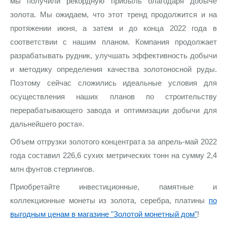
мы получили рекордную прибыль благодаря добыче
Русская нумизматика
золота. Мы ожидаем, что этот тренд продолжится и на
Золотая карманная галерея
протяжении июня, а затем и до конца 2022 года в
соответствии с нашим планом. Компания продолжает
Наборы подарочных и коллекционных монет
разрабатывать рудник, улучшать эффективность добычи
и методику определения качества золотоносной руды.
Монеты и жетоны из недрагоценных металлов
Поэтому сейчас сложились идеальные условия для
Книги по нумизматике
осуществления наших планов по строительству
перерабатывающего завода и оптимизации добычи для
дальнейшего роста».
Объем отгрузки золотого концентрата за апрель-май 2022
года составил 226,6 сухих метрических тонн на сумму 2,4
млн фунтов стерлингов.
Приобретайте инвестиционные, памятные и
коллекционные монеты из золота, серебра, платины
по
выгодным ценам в магазине "Золотой монетный дом"
!