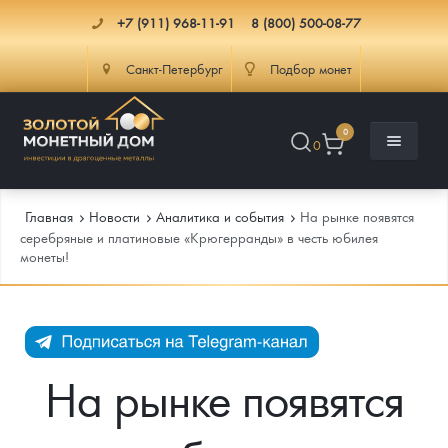
+7 (911) 968-11-91
8 (800) 500-08-77
Санкт-Петербург
Подбор монет
0
0
Главная
Новости
Аналитика и события
На рынке появятся
серебряные и платиновые «Крюгерранды» в честь юбилея
монеты!
Каталог
Инфо
Каталог Монет
Доставка
Инвестиционные монеты
Как сделать заказ
На рынке появятся
Услуги
Памятные и старинные монеты
Подлинность монет
Монеты Россия и СССР