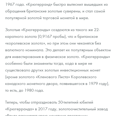
Русская нумизматика
1967 года. «Крюгерранд» быстро вытеснил вышедших из
обращения британские золотые суверены, и стал самой
Золотая карманная галерея
популярной золотой торговой монетой в мире.
Наборы подарочных и коллекционных монет
Золотые «Крюгерранды» создаются из такого же 22-
каратного золота (0,9167 пробы), что и британское
Монеты и жетоны из недрагоценных металлов
«королевское золото», но при этом они чеканятся без
Книги по нумизматике
валютного номинала. Это делает их популярным объектом
для инвестирования в физическое золото. «Крюгерранды»
особенно были знамениты тогда, кода в мире не
существовало других золотых инвестиционных монет
(кроме золотого «Кленового Листа» Королевского
канадского монетного двора, появившегося в 1979 году),
то есть, до 1980 года.
Теперь, чтобы отпраздновать 50-тилетний юбилей
«Крюгерранда» в 2017 году, золотоочистительный завод
«Ранд» расширяет свою монетную программу