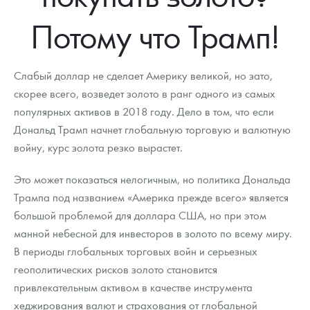
Новости
Монеты и жетоны ЗМД
Клуб ЗМД
Подбор монет
Иностранные
Памятные монеты России и СССР
Потому что Трамп!
Котировки
Георгий Победоносец
Гарантии
Информация
Аналитика и события
Монеты стран мира после 1950г
Монеты Царской России
Контакты
Золотой червонец Сеятель
Выкуп монет
Распродажа монет и жетонов
Cтатьи
Курс золота и серебра
Итоги 2025 года. Прогноз курсов золота, серебра, платины на
Слабый доллар не сделает Америку великой, но зато,
2026 год
скорее всего, возведет золото в ранг одного из самых
О нас
Золотые слитки
Вопрос - ответ
Георгий Победоносец - динамика цен
Лом выкуп
Выкуп серебряных монет
популярных активов в 2018 году. Дело в том, что если
Дональд Трамп начнет глобальную торговую и валютную
Аксессуары
Памятка для работы с монетами из драгметаллов
Скупка слитков
Наши преимущества
войну, курс золота резко вырастет.
Гарри Поттер
Условия возврата
Письмо директору
Это может показаться нелогичным, но политика Дональда
Год Лошади
Монеты
Трампа под названием «Америка прежде всего» является
Пресс-служба
большой проблемой для доллара США, но при этом
Флот: ледоколы и корабли
Политика конфиденциальности
манной небесной для инвесторов в золото по всему миру.
В периоды глобальных торговых войн и серьезных
Жетоны "Необыкновенные обитатели глубин"
Политика использования Cookies
геополитических рисков золото становится
Ювелирные изделия
Положение по обработке и защите персональных данных
привлекательным активом в качестве инструмента
хеджирования валют и страхования от глобальной