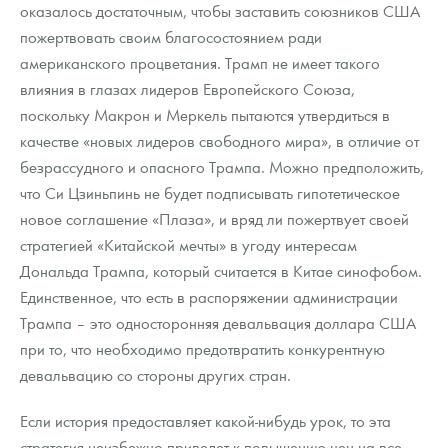
оказалось достаточным, чтобы заставить союзников США
пожертвовать своим благосостоянием ради
американского процветания. Трамп не имеет такого
влияния в глазах лидеров Европейского Союза,
поскольку Макрон и Меркель пытаются утвердиться в
качестве «новых лидеров свободного мира», в отличие от
безрассудного и опасного Трампа. Можно предположить,
что Си Цзиньпинь не будет подписывать гипотетическое
новое соглашение «Плаза», и вряд ли пожертвует своей
стратегией «Китайской мечты» в угоду интересам
Дональда Трампа, который считается в Китае синофобом.
Единственное, что есть в распоряжении администрации
Трампа – это односторонняя девальвация доллара США
при то, что необходимо предотвратить конкурентную
девальвацию со стороны других стран.
Если история предоставляет какой-нибудь урок, то эта
стратегия неизбежно приведет к повышению цен на все