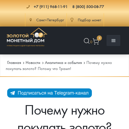
+7 (911) 968-11-91
8 (800) 500-08-77
Санкт-Петербург
Подбор монет
0
0
Главная
Новости
Аналитика и события
Почему нужно
покупать золото? Потому что Трамп!
Каталог
Инфо
Каталог Монет
Почему нужно
Доставка
Инвестиционные монеты
Как сделать заказ
покупать золото?
Услуги
Памятные и старинные монеты
Подлинность монет
Монеты Россия и СССР