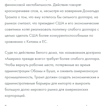
Русская нумизматика
финансовой нестабильности. Действия говорят
красноречивее слов, и, несмотря на заверения Дональда
Золотая карманная галерея
Трампа о том, что ему хотелось бы сильного доллара, на
рынках считают, что президент США и его экономические
Наборы подарочных и коллекционных монет
советники хотят реализовать политику слабого доллара с
Монеты и жетоны из недрагоценных металлов
целью сделать США более конкурентоспособными по
сравнению с Китаем и ЕС.
Книги по нумизматике
Судя по действиям Белого дома, так называемая доктрина
«Америка прежде всего» требует более слабого доллара.
Чтобы вернуть рабочие места, потерянные во время
администрации Обамы и Буша, и оживить американскую
промышленность, Трамп должен создать экономические и
административные барьеры для импорта и выкроить
большую долю мирового рынка для американских
корпораций.