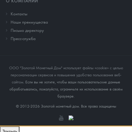
О КОМПАНИИ
Контакты
Наши преимущества
Письмо директору
Пресс-служба
ООО "Золотой Монетный Дом" использует файлы «cookie» с целью
персонализации сервисов и повышения удобства пользования веб-
сайтом
. Если вы не хотите, чтобы ваши пользовательские данные
обрабатывались, пожалуйста, ограничьте их использование в своём
браузере.
© 2012-2026 Золотой монетный дом. Все права защищены
Закрыть