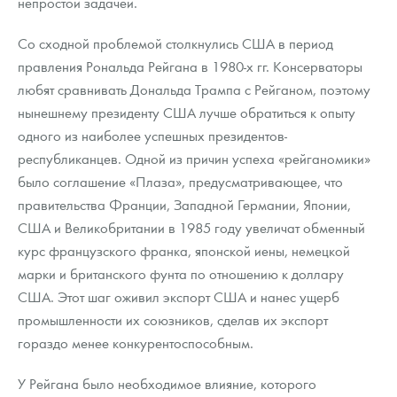
непростой задачей.
Со сходной проблемой столкнулись США в период
правления Рональда Рейгана в 1980-х гг. Консерваторы
любят сравнивать Дональда Трампа с Рейганом, поэтому
нынешнему президенту США лучше обратиться к опыту
одного из наиболее успешных президентов-
республиканцев. Одной из причин успеха «рейганомики»
было соглашение «Плаза», предусматривающее, что
правительства Франции, Западной Германии, Японии,
США и Великобритании в 1985 году увеличат обменный
курс французского франка, японской иены, немецкой
марки и британского фунта по отношению к доллару
США. Этот шаг оживил экспорт США и нанес ущерб
промышленности их союзников, сделав их экспорт
гораздо менее конкурентоспособным.
У Рейгана было необходимое влияние, которого