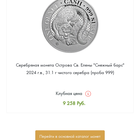
Звоните
Серебряная монета Острова Св. Елены "Снежный барс"
2024 г.в., 31.1 г чистого серебра (проба 999)
Клубная цена
9 258
Руб.
Стандартная цена
9 803
Руб.
Цена выкупа
Перейти в основной каталог монет
Звоните