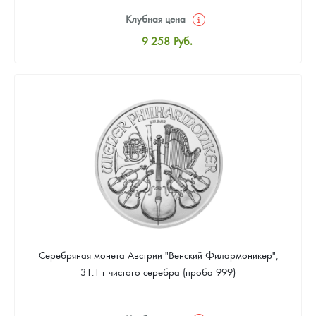
Клубная цена
9 258
Руб.
Стандартная цена
9 803
Руб.
Цена выкупа
Звоните
Серебряная монета Австрии "Венский Филармоникер",
31.1 г чистого серебра (проба 999)