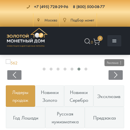
+7 (495) 728-29-96
8 (800) 500-08-77
Москва
Подбор монет
0
0
Реклама
Каталог
Лидеры
Новинки
Новинки
Эксклюзив
Инфо
Каталог Монет
продаж
Золото
Серебро
Доставка
Инвестиционные монеты
Как сделать заказ
Русская
Год Лошади
Предзаказ
нумизматика
Услуги
Памятные и старинные монеты
Подлинность монет
Монеты Россия и СССР