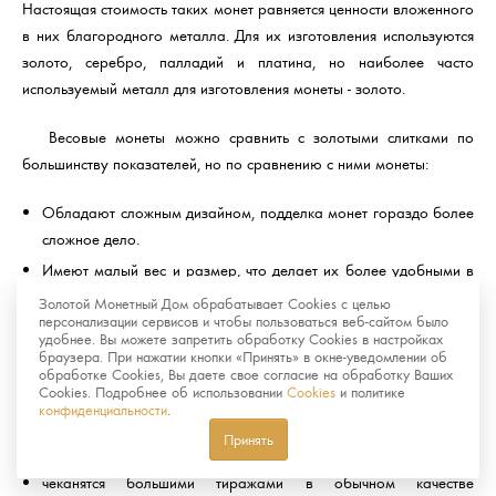
Настоящая стоимость таких монет равняется ценности вложенного
в них благородного металла. Для их изготовления используются
золото, серебро, палладий и платина, но наиболее часто
используемый металл для изготовления монеты - золото.
Весовые монеты можно сравнить с золотыми слитками по
большинству показателей, но по сравнению с ними монеты:
Обладают сложным дизайном, подделка монет гораздо более
сложное дело.
Имеют малый вес и размер, что делает их более удобными в
хранении и реализации.
Золотой Монетный Дом обрабатывает Cookies с целью
персонализации сервисов и чтобы пользоваться веб-сайтом было
удобнее. Вы можете запретить обработку Cookies в настройках
Памятные и инвестиционные монеты отличаются тем, что
браузера. При нажатии кнопки «Принять» в окне-уведомлении об
вторые:
обработке Cookies, Вы даете свое согласие на обработку Ваших
Cookies. Подробнее об использовании
Cookies
и политике
конфиденциальности
.
не пользуются большим спросом у нумизматов
Принять
не имеют художественной ценности
чеканятся большими тиражами в обычном качестве