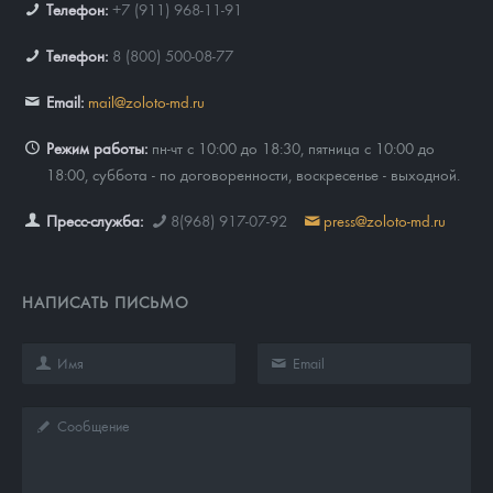
Телефон:
+7 (911) 968-11-91
Русская нумизматика
Телефон:
8 (800) 500-08-77
Золотая карманная галерея
Email:
mail@zoloto-md.ru
Наборы подарочных и коллекционных монет
Режим работы:
пн-чт с 10:00 до 18:30, пятница с 10:00 до
Монеты и жетоны из недрагоценных металлов
18:00, суббота - по договоренности, воскресенье - выходной.
Книги по нумизматике
Пресс-служба:
8(968) 917-07-92
press@zoloto-md.ru
НАПИСАТЬ ПИСЬМО