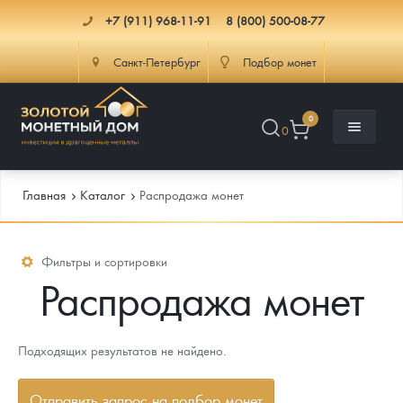
+7 (911) 968-11-91
8 (800) 500-08-77
Санкт-Петербург
Подбор монет
0
0
Главная
Каталог
Распродажа монет
Каталог
Фильтры и сортировки
Распродажа монет
Инфо
Каталог Монет
Доставка
Инвестиционные монеты
Как сделать заказ
Подходящих результатов не найдено.
Услуги
Памятные и старинные монеты
Подлинность монет
Монеты Россия и СССР
Отправить запрос на подбор монет