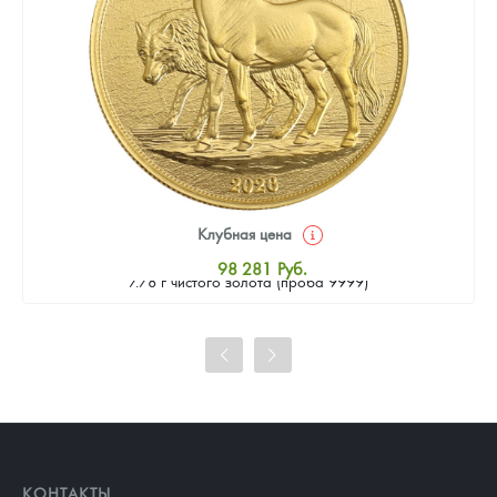
Клубная цена
Золотая монета Камеруна "Верность и Доблесть" 2026 г.в.,
98 281
Руб.
7.78 г чистого золота (проба 9999)
Стандартная цена
98 730
Руб.
Цена выкупа
91 549
Руб.
КОНТАКТЫ