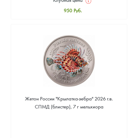
Русская нумизматика
950
Руб.
Золотая карманная галерея
Стандартная цена
1 000
Руб.
Наборы подарочных и коллекционных монет
Цена выкупа
Монеты и жетоны из недрагоценных металлов
Звоните
Книги по нумизматике
Жетон России "Крылатка-зебра" 2026 г.в.
СПМД (блистер), 7 г мельхиора