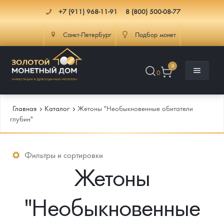
+7 (911) 968-11-91
8 (800) 500-08-77
Санкт-Петербург
Подбор монет
0
0
Главная
Каталог
Жетоны "Необыкновенные обитатели
глубин"
Каталог
Фильтры и сортировки
Жетоны
Инфо
Каталог Монет
Доставка
Инвестиционные монеты
Как сделать заказ
"Необыкновенные
Услуги
Памятные и старинные монеты
Подлинность монет
Монеты Россия и СССР