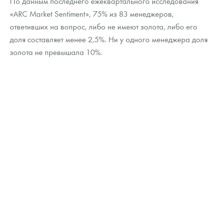
По данным последнего ежеквартального исследования
Русская нумизматика
«ARC Market Sentiment», 75% из 83 менеджеров,
ответивших на вопрос, либо не имеют золота, либо его
Золотая карманная галерея
доля составляет менее 2,5%. Ни у одного менеджера доля
Наборы подарочных и коллекционных монет
золота не превышала 10%.
Монеты и жетоны из недрагоценных металлов
Книги по нумизматике