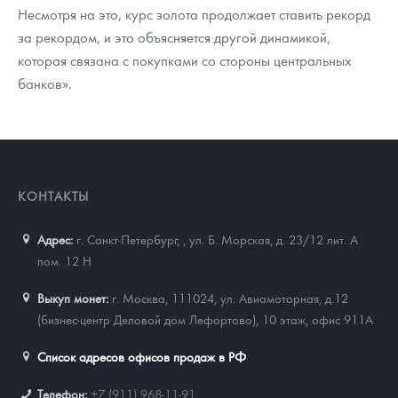
Несмотря на это, курс золота продолжает ставить рекорд
за рекордом, и это объясняется другой динамикой,
которая связана с покупками со стороны центральных
банков».
КОНТАКТЫ
Адрес:
г. Санкт-Петербург,
,
ул. Б. Морская, д. 23/12 лит. А
пом. 12 Н
Выкуп монет:
г. Москва, 111024, ул. Авиамоторная, д.12
(бизнес-центр Деловой дом Лефортово), 10 этаж, офис 911А
Список адресов офисов продаж в РФ
Телефон:
+7 (911) 968-11-91