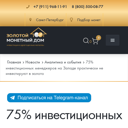
+7 (911) 968-11-91
8 (800) 500-08-77
Санкт-Петербург
Подбор монет
0
0
Главная
Новости
Аналитика и события
75%
инвестиционных менеджеров на Западе практически не
инвестируют в золото
Каталог
Инфо
Каталог Монет
Доставка
Инвестиционные монеты
Как сделать заказ
75% инвестиционных
Услуги
Памятные и старинные монеты
Подлинность монет
Монеты Россия и СССР