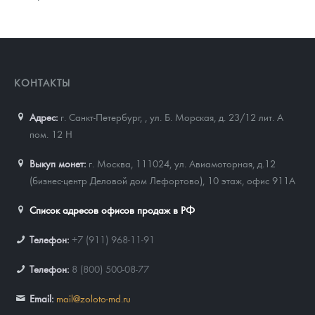
КОНТАКТЫ
Адрес:
г. Санкт-Петербург,
,
ул. Б. Морская, д. 23/12 лит. А
пом. 12 Н
Выкуп монет:
г. Москва, 111024, ул. Авиамоторная, д.12
(бизнес-центр Деловой дом Лефортово), 10 этаж, офис 911А
Список адресов офисов продаж в РФ
Телефон:
+7 (911) 968-11-91
Телефон:
8 (800) 500-08-77
Email:
mail@zoloto-md.ru