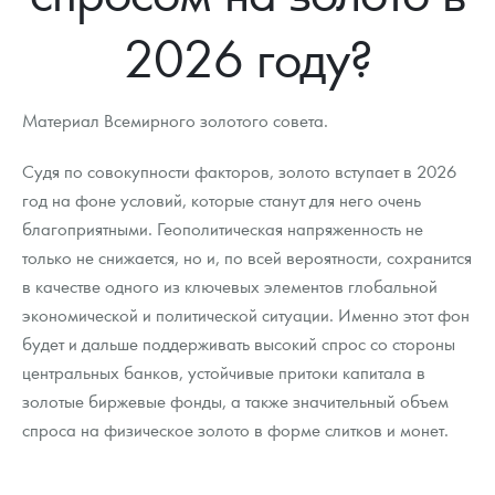
Новости
Монеты и жетоны ЗМД
Клуб ЗМД
Подбор монет
Иностранные
Памятные монеты России и СССР
2026 году?
Котировки
Георгий Победоносец
Гарантии
Информация
Аналитика и события
Монеты стран мира после 1950г
Монеты Царской России
Контакты
Золотой червонец Сеятель
Выкуп монет
Распродажа монет и жетонов
Cтатьи
Курс золота и серебра
Итоги 2025 года. Прогноз курсов золота, серебра, платины на
Материал Всемирного золотого совета.
2026 год
О нас
Золотые слитки
Вопрос - ответ
Георгий Победоносец - динамика цен
Лом выкуп
Выкуп серебряных монет
Судя по совокупности факторов, золото вступает в 2026
год на фоне условий, которые станут для него очень
Аксессуары
Памятка для работы с монетами из драгметаллов
Скупка слитков
Наши преимущества
благоприятными. Геополитическая напряженность не
только не снижается, но и, по всей вероятности, сохранится
Гарри Поттер
Условия возврата
Письмо директору
в качестве одного из ключевых элементов глобальной
Год Лошади
Монеты
экономической и политической ситуации. Именно этот фон
Пресс-служба
будет и дальше поддерживать высокий спрос со стороны
Флот: ледоколы и корабли
Политика конфиденциальности
центральных банков, устойчивые притоки капитала в
золотые биржевые фонды, а также значительный объем
Жетоны "Необыкновенные обитатели глубин"
Политика использования Cookies
спроса на физическое золото в форме слитков и монет.
Ювелирные изделия
Положение по обработке и защите персональных данных