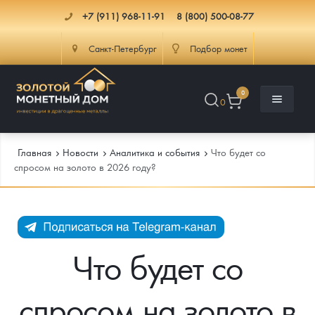
+7 (911) 968-11-91
8 (800) 500-08-77
Санкт-Петербург
Подбор монет
0
0
Главная
Новости
Аналитика и события
Что будет со
спросом на золото в 2026 году?
Каталог
Инфо
Каталог Монет
Что будет со
Доставка
Инвестиционные монеты
Как сделать заказ
спросом на золото в
Услуги
Памятные и старинные монеты
Подлинность монет
Монеты Россия и СССР