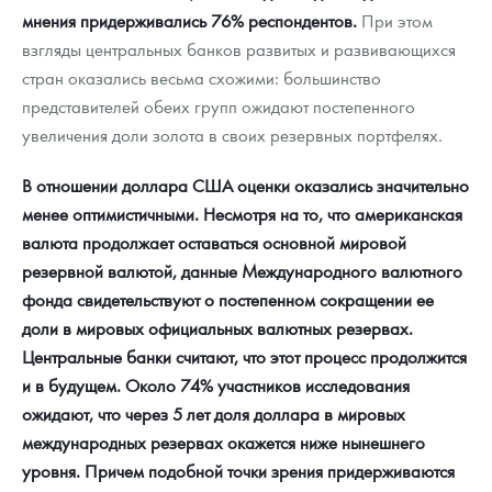
Русская нумизматика
мнения придерживались 76% респондентов.
При этом
взгляды центральных банков развитых и развивающихся
Золотая карманная галерея
стран оказались весьма схожими: большинство
представителей обеих групп ожидают постепенного
Наборы подарочных и коллекционных монет
увеличения доли золота в своих резервных портфелях.
Монеты и жетоны из недрагоценных металлов
В отношении доллара США оценки оказались значительно
Книги по нумизматике
менее оптимистичными. Несмотря на то, что американская
валюта продолжает оставаться основной мировой
резервной валютой, данные Международного валютного
фонда свидетельствуют о постепенном сокращении ее
доли в мировых официальных валютных резервах.
Центральные банки считают, что этот процесс продолжится
и в будущем. Около 74% участников исследования
ожидают, что через 5 лет доля доллара в мировых
международных резервах окажется ниже нынешнего
уровня. Причем подобной точки зрения придерживаются