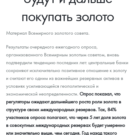
Новости
Монеты и жетоны ЗМД
Клуб ЗМД
Подбор монет
Иностранные
Памятные монеты России и СССР
покупать золото
Котировки
Георгий Победоносец
Гарантии
Информация
Аналитика и события
Монеты стран мира после 1950г
Монеты Царской России
Контакты
Золотой червонец Сеятель
Выкуп монет
Распродажа монет и жетонов
Cтатьи
Курс золота и серебра
Итоги 2025 года. Прогноз курсов золота, серебра, платины на
Материал Всемирного золотого совета.
2026 год
О нас
Золотые слитки
Вопрос - ответ
Георгий Победоносец - динамика цен
Лом выкуп
Выкуп серебряных монет
Результаты очередного ежегодного опроса,
организованного Всемирным золотым советом, вновь
Аксессуары
Памятка для работы с монетами из драгметаллов
Скупка слитков
Наши преимущества
подтвердили тенденцию последних лет: центральные банки
сохраняют исключительно позитивное отношение к золоту
Гарри Поттер
Условия возврата
Письмо директору
и считают его одним из важнейших резервных активов в
Год Лошади
Монеты
условиях усиливающейся геополитической и
Пресс-служба
экономической неопределенности.
Опрос показал, что
Флот: ледоколы и корабли
Политика конфиденциальности
регуляторы ожидают дальнейшего роста роли золота в
структуре своих международных резервов. Так, 84%
Жетоны "Необыкновенные обитатели глубин"
Политика использования Cookies
участников опроса полагают, что через 5 лет доля золота
Ювелирные изделия
Положение по обработке и защите персональных данных
в совокупных международных резервах будет умеренно
или значительно выше, чем сегодня. Год назад такого