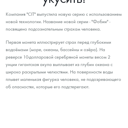
Новости
Монеты и жетоны ЗМД
Клуб ЗМД
Подбор монет
Иностранные
Памятные монеты России и СССР
Компания "CIT" выпустила новую серию с использованием
Котировки
Георгий Победоносец
Гарантии
Информация
Аналитика и события
Монеты стран мира после 1950г
Монеты Царской России
новой технологии. Название новой серии - "Фобии" -
посвящено подсознательным страхам человека.
Контакты
Золотой червонец Сеятель
Выкуп монет
Распродажа монет и жетонов
Cтатьи
Курс золота и серебра
Итоги 2025 года. Прогноз курсов золота, серебра, платины на
2026 год
Первая монета иллюстрирует страх перед глубокими
О нас
Золотые слитки
Вопрос - ответ
Георгий Победоносец - динамика цен
Лом выкуп
Выкуп серебряных монет
водоёмами (море, океаны, бассейны и озёра). На
Аксессуары
Памятка для работы с монетами из драгметаллов
Скупка слитков
Наши преимущества
реверсе 10-долларовой серебряной монеты весом 2
унции гигантская акула выплывает из глубин океана с
Гарри Поттер
Условия возврата
Письмо директору
широко раскрытыми челюстями. На поверхности воды
плывет маленькая фигурка человека, не подозревающего
Год Лошади
Монеты
Пресс-служба
об опасностях, которые его подстерегают.
Флот: ледоколы и корабли
Политика конфиденциальности
Жетоны "Необыкновенные обитатели глубин"
Политика использования Cookies
Ювелирные изделия
Положение по обработке и защите персональных данных