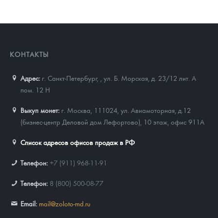
КОНТАКТЫ
Адрес:
г. Санкт-Петербург,
,
ул. Б. Морская, д. 23/12 лит. А
пом. 12 Н
Выкуп монет:
г. Москва, 111024, ул. Авиамоторная, д.12
(бизнес-центр Деловой дом Лефортово), 10 этаж, офис 911А
Список адресов офисов продаж в РФ
Телефон:
+7 (911) 968-11-91
Телефон:
8 (800) 500-08-77
Email:
mail@zoloto-md.ru