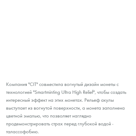
Русская нумизматика
Золотая карманная галерея
Наборы подарочных и коллекционных монет
Монеты и жетоны из недрагоценных металлов
Книги по нумизматике
Компания "CIT" совместила вогнутый дизайн монеты с
технологией "Smartminting Ultra High Relief", чтобы создать
интересный эффект на этих монетах. Рельеф акулы
выступает из вогнутой поверхности, а монета заполнена
цветной эмалью, что позволяет наглядно
продемонстрировать страх перед глубокой водой -
талассофобию.