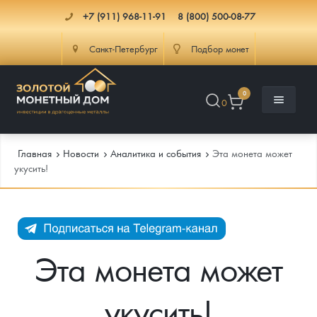
+7 (911) 968-11-91
8 (800) 500-08-77
Санкт-Петербург
Подбор монет
0
0
Главная
Новости
Аналитика и события
Эта монета может
укусить!
Каталог
Инфо
Каталог Монет
Эта монета может
Доставка
Инвестиционные монеты
Как сделать заказ
укусить!
Услуги
Памятные и старинные монеты
Подлинность монет
Монеты Россия и СССР