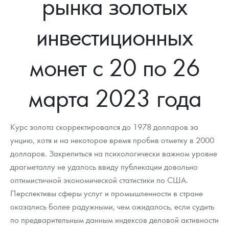
рынка золотых
Новости
Монеты и жетоны ЗМД
Клуб ЗМД
Подбор монет
Иностранные
Памятные монеты России и СССР
инвестиционных
Котировки
Георгий Победоносец
Гарантии
Информация
Аналитика и события
Монеты стран мира после 1950г
Монеты Царской России
Контакты
Золотой червонец Сеятель
Выкуп монет
Распродажа монет и жетонов
Cтатьи
Курс золота и серебра
Итоги 2025 года. Прогноз курсов золота, серебра, платины на
монет с 20 по 26
2026 год
О нас
Золотые слитки
Вопрос - ответ
Георгий Победоносец - динамика цен
Лом выкуп
Выкуп серебряных монет
марта 2023 года
Аксессуары
Памятка для работы с монетами из драгметаллов
Скупка слитков
Наши преимущества
Гарри Поттер
Условия возврата
Письмо директору
Курс золота скорректировался до 1978 долларов за
унцию, хотя и на некоторое время пробив отметку в 2000
Год Лошади
Монеты
Пресс-служба
долларов. Закрепиться на психологически важном уровне
драгметаллу не удалось ввиду публикации довольно
Флот: ледоколы и корабли
Политика конфиденциальности
оптимистичной экономической статистики по США.
Жетоны "Необыкновенные обитатели глубин"
Политика использования Cookies
Перспективы сферы услуг и промышленности в стране
оказались более радужными, чем ожидалось, если судить
Ювелирные изделия
Положение по обработке и защите персональных данных
по предварительным данным индексов деловой активности