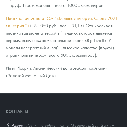
– пруф. Тираж монеты – всего 1000 экземпляров.
Платиновая монета ЮАР «Большая пятерка: Слон» 2021
г.в.(серия 2)
(181 050 руб., вес – 31,1 г). Эта красивая
платиновая монета весом в 1 унцию, которая является
первым выпуском замечательной серии «Big Five II». У
монеты невероятный дизайн, высокое качество (пруф) и
ограниченный тираж (всего 500 экземпляров).
Илья Искрин, Аналитический департамент компании
«Золотой Монетный Дом».
КОНТАКТЫ
Адрес:
г. Санкт-Петербург,
,
ул. Б. Морская, д. 23/12 лит. А