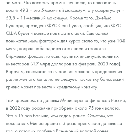
за март. Что касается промышленности, то показатель
Русская нумизматика
достиг 49,3 – это 5-месячный максимум, а у сферы услуг –
Золотая карманная галерея
53,8 – 11-месячный максимум. Кроме того, Джеймс
Буллард, президент ФРС Сент-Луиса, сообщил, что ФРС
Наборы подарочных и коллекционных монет
США будет и дальше повышать ставки. Еще одним
понижательным фактором для курса стало то, что уже 10-й
Монеты и жетоны из недрагоценных металлов
месяц подряд наблюдается отток паев из золотых
Книги по нумизматике
биржевых фондов, то есть, крупных институциональных
инвесторов (-1,7 млрд долларов за февраль 2023 года).
Впрочем, списывать со счетов возможность продолжения
ралли желтого металла не следует, поскольку банковский
кризис может привести к кредитному кризису.
Тем временем, по данным Министерства финансов России,
в 2022 году россияне приобрели около 75 тонн золота.
Это в 15 раз больше, чем годом ранее. Отметим, что
показатель Министерства в 3 раза превышает данные за
год, о которых сообщил Всемирный золотой совет.