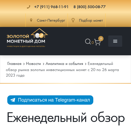
+7 (911) 968-11-91
8 (800) 500-08-77
Санкт-Петербург
Подбор монет
0
0
Главная
Новости
Аналитика и события
Еженедельный
обзор рынка золотых инвестиционных монет с 20 по 26 марта
2023 года
Каталог
Инфо
Каталог Монет
Доставка
Инвестиционные монеты
Как сделать заказ
Еженедельный обзор
Услуги
Памятные и старинные монеты
Подлинность монет
Монеты Россия и СССР