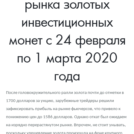
рынка золотых
Новости
Монеты и жетоны ЗМД
Клуб ЗМД
Подбор монет
Иностранные
Памятные монеты России и СССР
инвестиционных
Котировки
Георгий Победоносец
Гарантии
Информация
Аналитика и события
Монеты стран мира после 1950г
Монеты Царской России
Контакты
Золотой червонец Сеятель
Выкуп монет
Распродажа монет и жетонов
Cтатьи
Курс золота и серебра
Итоги 2025 года. Прогноз курсов золота, серебра, платины на
монет с 24 февраля
2026 год
О нас
Золотые слитки
Вопрос - ответ
Георгий Победоносец - динамика цен
Лом выкуп
Выкуп серебряных монет
по 1 марта 2020
Аксессуары
Памятка для работы с монетами из драгметаллов
Скупка слитков
Наши преимущества
года
Гарри Поттер
Условия возврата
Письмо директору
Год Лошади
Монеты
Пресс-служба
После головокружительного ралли золота почти до отметки в
Флот: ледоколы и корабли
Политика конфиденциальности
1700 долларов за унцию, зарубежные трейдеры решили
зафиксировать прибыль на рынке фьючерсов, что привело к
Жетоны "Необыкновенные обитатели глубин"
Политика использования Cookies
понижению цен до 1586 долларов. Однако откат был ожидаем
Ювелирные изделия
Положение по обработке и защите персональных данных
на изрядно перерастянутом рынке. Впрочем, не стоит унывать,
поскольку удешевление золота произошла на фоне крупного