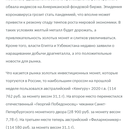
Русская нумизматика
обвала индексов на Американской фондовой бирже. Эпидемия
Золотая карманная галерея
коронавируса грозит стать пандемией, что вполне может
привести к резкому спаду темпов роста мировой экономики. В
Наборы подарочных и коллекционных монет
таких условиях желтый металл будет дорожать, а
привлекательность золотых монет и слитков увеличиваться.
Монеты и жетоны из недрагоценных металлов
Кроме того, власти Египта и Узбекистана недавно заявили о
Книги по нумизматике
наращивании добычи драгметалла, а это положительные
новости для рынка.
Что касается рынка золотых инвестиционных монет, которые
торгуются в России, то наибольшим спросом на прошлой
неделе пользовался австралийский «Кенгуру» 2020 г.в. (114
762 руб. за монету весом 31,1 г). На второе место переместился
отечественный «Георгий Победоносец» чеканки Санкт-
Петербургского монетного двора (28 900 руб. за монету весом
7,78 г). На третьем месте теперь австрийский «Филармоникер»
(114 580 руб. за монету весом 31,1 г).