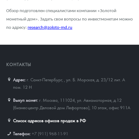
Обзор подготовлен специалистами компании «Золотой
монетный дом». Задать свои вопросы по инвестмонетам можно
по адресу:
research@zoloto-md.ru
КОНТАКТЫ
Адрес:
г. Санкт-Петербург,
,
ул. Б. Морская, д. 23/12 лит. А
пом. 12 Н
Выкуп монет:
г. Москва, 111024, ул. Авиамоторная, д.12
(бизнес-центр Деловой дом Лефортово), 10 этаж, офис 911А
Список адресов офисов продаж в РФ
Телефон:
+7 (911) 968-11-91