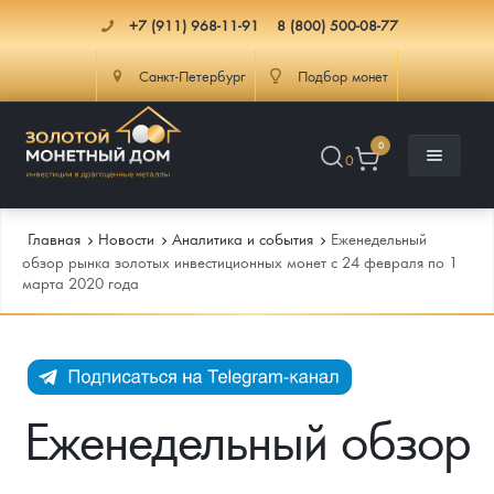
+7 (911) 968-11-91
8 (800) 500-08-77
Санкт-Петербург
Подбор монет
0
0
Главная
Новости
Аналитика и события
Еженедельный
обзор рынка золотых инвестиционных монет с 24 февраля по 1
марта 2020 года
Каталог
Инфо
Каталог Монет
Доставка
Инвестиционные монеты
Как сделать заказ
Еженедельный обзор
Услуги
Памятные и старинные монеты
Подлинность монет
Монеты Россия и СССР