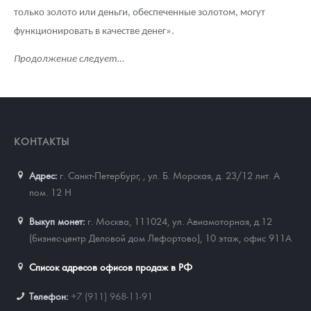
только золото или деньги, обеспеченные золотом, могут
функционировать в качестве денег».
Продолжение следует…
КОНТАКТЫ
Адрес:
г. Санкт-Петербург,
,
ул. Б. Морская, д. 23/12 лит. А
пом. 12 Н
Выкуп монет:
г. Москва, 111024, ул. Авиамоторная, д.12
(бизнес-центр Деловой дом Лефортово), 10 этаж, офис 911А
Список адресов офисов продаж в РФ
Телефон:
+7 (911) 968-11-91