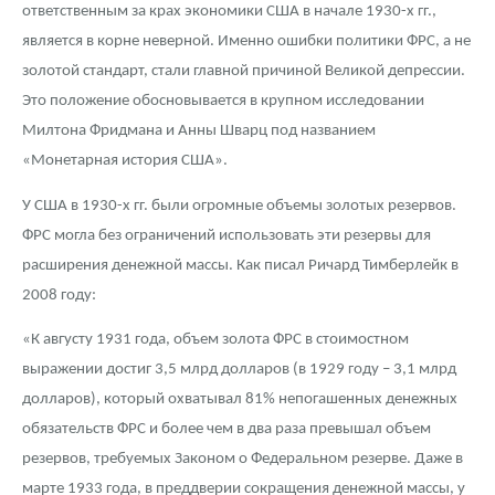
ответственным за крах экономики США в начале 1930-х гг.,
является в корне неверной. Именно ошибки политики ФРС, а не
золотой стандарт, стали главной причиной Великой депрессии.
Это положение обосновывается в крупном исследовании
Милтона Фридмана и Анны Шварц под названием
«Монетарная история США».
У США в 1930-х гг. были огромные объемы золотых резервов.
ФРС могла без ограничений использовать эти резервы для
расширения денежной массы. Как писал Ричард Тимберлейк в
2008 году:
«К августу 1931 года, объем золота ФРС в стоимостном
выражении достиг 3,5 млрд долларов (в 1929 году – 3,1 млрд
долларов), который охватывал 81% непогашенных денежных
обязательств ФРС и более чем в два раза превышал объем
резервов, требуемых Законом о Федеральном резерве. Даже в
марте 1933 года, в преддверии сокращения денежной массы, у