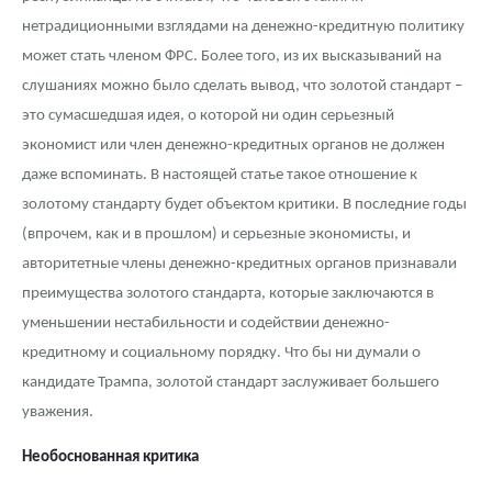
Русская нумизматика
нетрадиционными взглядами на денежно-кредитную политику
Золотая карманная галерея
может стать членом ФРС. Более того, из их высказываний на
слушаниях можно было сделать вывод, что золотой стандарт –
Наборы подарочных и коллекционных монет
это сумасшедшая идея, о которой ни один серьезный
экономист или член денежно-кредитных органов не должен
Монеты и жетоны из недрагоценных металлов
даже вспоминать. В настоящей статье такое отношение к
Книги по нумизматике
золотому стандарту будет объектом критики. В последние годы
(впрочем, как и в прошлом) и серьезные экономисты, и
авторитетные члены денежно-кредитных органов признавали
преимущества золотого стандарта, которые заключаются в
уменьшении нестабильности и содействии денежно-
кредитному и социальному порядку. Что бы ни думали о
кандидате Трампа, золотой стандарт заслуживает большего
уважения.
Необоснованная критика