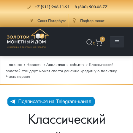
+7 (911) 968-11-91
8 (800) 500-08-77
Санкт-Петербург
Подбор монет
0
0
Главная
Новости
Аналитика и события
Классический
золотой стандарт может спасти денежно-кредитную политику.
Часть первая
Каталог
Инфо
Каталог Монет
Доставка
Инвестиционные монеты
Как сделать заказ
Классический
Услуги
Памятные и старинные монеты
Подлинность монет
Монеты Россия и СССР