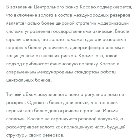
Русская нумизматика
В заявлении Центрального банка Косово подчеркивается,
что включение золота в состав международных резервов
Золотая карманная галерея
является частью более широкой стратегии модернизации
Наборы подарочных и коллекционных монет
системы управления государственными активами. Власти
страны считают, что золото поможет сделать резервный
Монеты и жетоны из недрагоценных металлов
портфель более устойчивым, диверсифицированным и
защищенным от внешних рисков. Кроме того, такой
Книги по нумизматике
подход приближает финансовую политику Косово к
современным международным стандартам работы
центральных банков.
Точный объем закупленного золота регулятор пока не
раскрыл. Однако в банке дали понять, что это лишь
первый этап более долгосрочной стратегии. Иными
словами, Косово не ограничится разовой покупкой, а
рассматривает золото как полноценную часть будущей
структуры своих резервов.