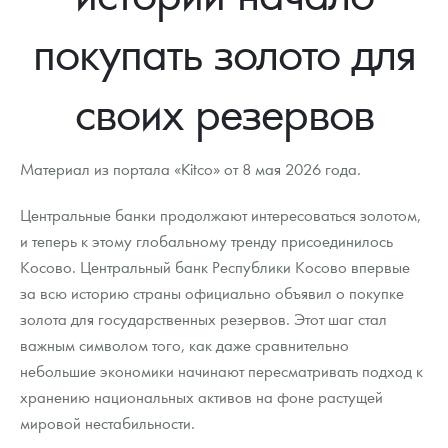
Новости
Монеты и жетоны ЗМД
Клуб ЗМД
Подбор монет
Иностранные
Памятные монеты России и СССР
покупать золото для
Котировки
Георгий Победоносец
Гарантии
Информация
Аналитика и события
Монеты стран мира после 1950г
Монеты Царской России
своих резервов
Контакты
Золотой червонец Сеятель
Выкуп монет
Распродажа монет и жетонов
Cтатьи
Курс золота и серебра
Итоги 2025 года. Прогноз курсов золота, серебра, платины на
2026 год
О нас
Золотые слитки
Вопрос - ответ
Георгий Победоносец - динамика цен
Лом выкуп
Выкуп серебряных монет
Материал из портала «Kitco» от 8 мая 2026 года.
Аксессуары
Памятка для работы с монетами из драгметаллов
Скупка слитков
Наши преимущества
Центральные банки продолжают интересоваться золотом,
Гарри Поттер
Условия возврата
Письмо директору
и теперь к этому глобальному тренду присоединилось
Косово. Центральный банк Республики Косово впервые
Год Лошади
Монеты
Пресс-служба
за всю историю страны официально объявил о покупке
золота для государственных резервов. Этот шаг стал
Флот: ледоколы и корабли
Политика конфиденциальности
важным символом того, как даже сравнительно
Жетоны "Необыкновенные обитатели глубин"
Политика использования Cookies
небольшие экономики начинают пересматривать подход к
хранению национальных активов на фоне растущей
Ювелирные изделия
Положение по обработке и защите персональных данных
мировой нестабильности.