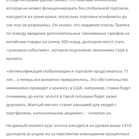
В ходе интервью Джонс сказал, что мировая экономика,
Русская нумизматика
которая не может функционировать без глобальной торговли,
Золотая карманная галерея
находится на грани краха, поскольку торговые конфликты до
сих пор не разрешены. Он сказал, что недавние угрозы Трампа
Наборы подарочных и коллекционных монет
по поводу введения дополнительных таможенных тарифов на
китайские товары на сумму 300 млрд. долларов могут стать
Монеты и жетоны из недрагоценных металлов
«роковым событием», которое подтолкнет экономику США к
Книги по нумизматике
кризису.
«Интенсификация глобализации и торговли продолжалось 75
лет… а теперь все внезапно прекратилось. Это обстоятельство
неминуемо приведет к кризису; в США, например, ставки будут
понижены до нуля; золото в такой ситуации будет резко
дорожать. Желтый металл станет панацеей для людей с
портфелями, наполненными акциями», - отметил он.
На данный момент курс золота находится на уровне выше 1410
долларов за унцию из-за перспектив уменьшения процентных