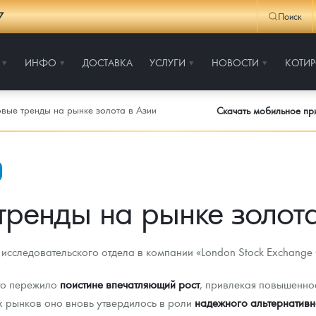
7
Поиск
ИНФО
ДОСТАВКА
УСЛУГИ
НОВОСТИ
КОТИ
вые тренды на рынке золота в Азии
Скачать мобильное п
тренды на рынке золота
исследовательского отдела в компании «London Stock Exchange
то пережило
поистине впечатляющий рост
, привлекая повышенно
 рынков оно вновь утвердилось в роли
надежного альтернативн