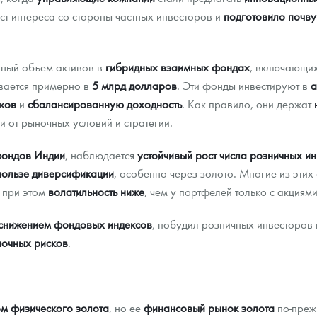
ст интереса со стороны частных инвесторов и
подготовило почву
пный объем активов в
гибридных взаимных фондах
, включающих
ивается примерно в
5 млрд долларов
. Эти фонды инвестируют в
а
ков
и
сбалансированную доходность
. Как правило, они держат
и от рыночных условий и стратегии.
фондов Индии
, наблюдается
устойчивый рост числа розничных и
пользе диверсификации
, особенно через золото. Многие из эт
, при этом
волатильность ниже
, чем у портфелей только с акциями
снижением фондовых индексов
, побудил розничных инвесторов
ночных рисков
.
м физического золота
, но ее
финансовый рынок золота
по-пре