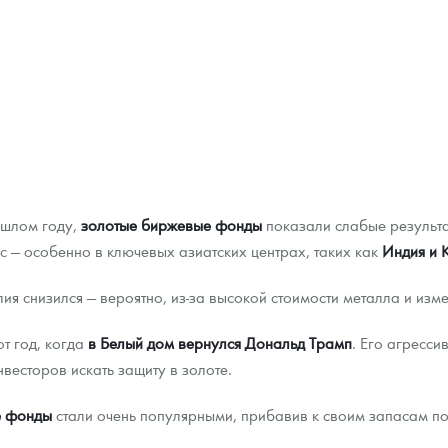
ошлом году,
золотые биржевые фонды
показали слабые результа
 — особенно в ключевых азиатских центрах, таких как
Индия и 
я снизился — вероятно, из-за высокой стоимости металла и изм
т год, когда
в Белый дом вернулся Дональд Трамп
. Его агресс
весторов искать защиту в золоте.
е фонды
стали очень популярными, прибавив к своим запасам п