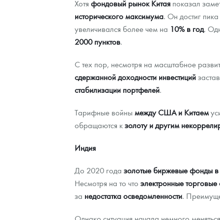
Хотя
фондовый рынок Китая
показал замет
исторического максимума
. Он достиг пик
увеличивался более чем на
10% в год
. Од
2000 пунктов
.
С тех пор, несмотря на масштабное разви
сдержанной доходности инвестиций
заста
стабилизации портфелей
.
Тарифные войны
между США и Китаем
уси
обращаются к
золоту и другим некоррел
Индия
До 2020 года
золотые биржевые фонды в
Несмотря на то что
электронные торговые 
за
недостатка осведомленности
. Преимущ
Однако ситуация начала немного меняться