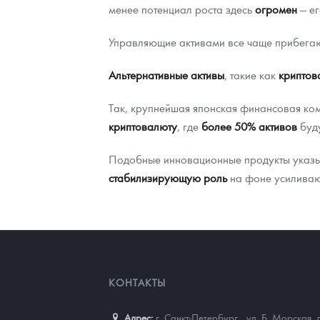
менее потенциал роста здесь
огромен
— е
Управляющие активами все чаще прибега
Альтернативные активы
, такие как
криптов
Так, крупнейшая японская финансовая ко
криптовалюту
, где
более 50% активов
буду
Подобные инновационные продукты указ
стабилизирующую роль
на фоне усиливаю
КОНТАКТЫ
Адрес:
г. Санкт-Петербург,
,
ул. Б. Морская, 