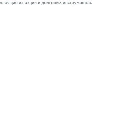
стоящие из акций и долговых инструментов.
ра, платины на 2026 год
данных