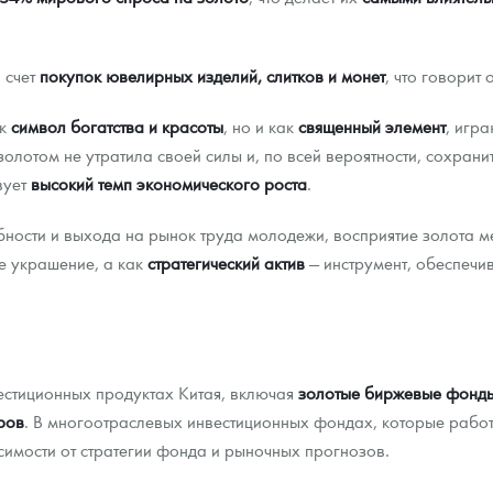
 счет
покупок ювелирных изделий, слитков и монет
, что говорит 
ак
символ богатства и красоты
, но и как
священный элемент
, игр
золотом не утратила своей силы и, по всей вероятности, сохрани
вует
высокий темп экономического роста
.
ности и выхода на рынок труда молодежи, восприятие золота м
е украшение, а как
стратегический актив
— инструмент, обеспеч
естиционных продуктах Китая, включая
золотые биржевые фонд
ров
. В многоотраслевых инвестиционных фондах, которые работ
исимости от стратегии фонда и рыночных прогнозов.