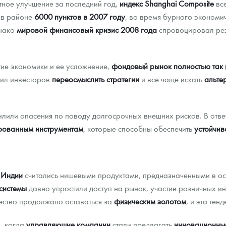
ное улучшение за последний год,
индекс Shanghai Composite
все
а в районе
6000 пунктов в 2007 году
, во время бурного экономи
нако
мировой финансовый кризис 2008 года
спровоцировал резк
тие экономики и ее усложнение,
фондовый рынок полностью так 
вил инвесторов
переосмыслить стратегии
и все чаще искать
альте
лили опасения по поводу долгосрочных внешних рисков. В отве
ированным инструментам
, которые способны обеспечить
устойчив
 Индии
считались нишевыми продуктами, предназначенными в о
системы
давно упростили доступ на рынок, участие розничных и
ество продолжало оставаться за
физическим золотом
, и эта тен
, когда
управляющие компании
стали предлагать
инновационны