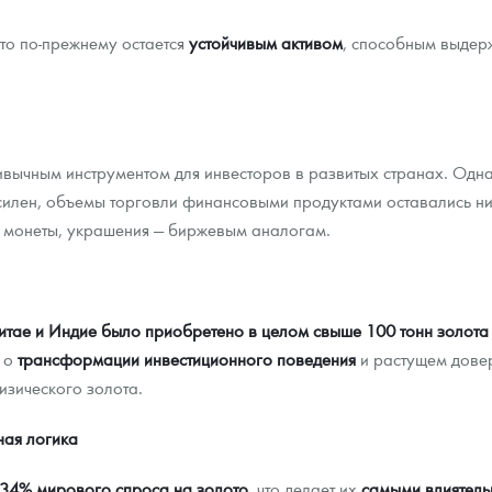
ото по-прежнему остается
устойчивым активом
, способным выдер
ычным инструментом для инвесторов в развитых странах. Однак
 силен, объемы торговли финансовыми продуктами оставались н
, монеты, украшения — биржевым аналогам.
итае и Индие было приобретено в целом свыше 100 тонн золот
й о
трансформации инвестиционного поведения
и растущем дове
физического золота.
ная логика
34% мирового спроса на золото
, что делает их
самыми влиятель