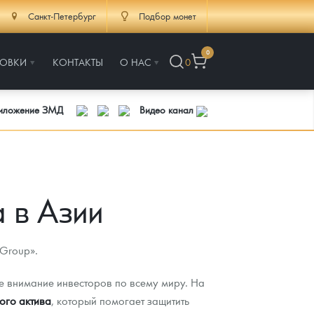
Санкт-Петербург
Подбор монет
0
РОВКИ
КОНТАКТЫ
О НАС
0
риложение ЗМД
Видео канал
 в Азии
 Group».
е внимание инвесторов по всему миру. На
ого актива
, который помогает защитить