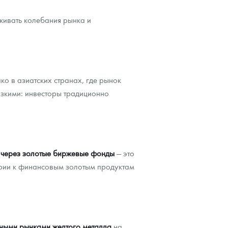
живать колебания рынка и
о в азиатских странах, где рынок
изкими: инвесторы традиционно
а через золотые биржевые фонды
— это
рии к финансовым золотым продуктам
ными рынками желтого металла
на