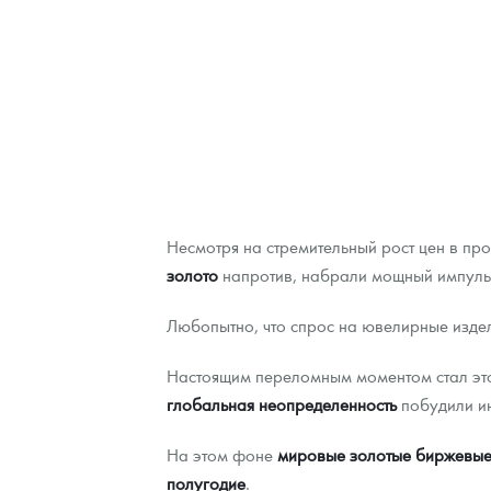
Наборы подарочных и коллекционных монет
Монеты и жетоны из недрагоценных металлов
Книги по нумизматике
Несмотря на стремительный рост цен в пр
золото
напротив, набрали мощный импульс
Любопытно, что спрос на ювелирные издели
Настоящим переломным моментом стал это
глобальная неопределенность
побудили ин
На этом фоне
мировые золотые биржевы
полугодие
.