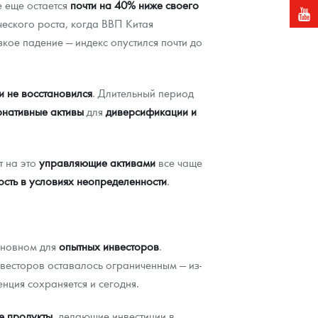
 еще остается
почти на 40% ниже своего
ческого роста, когда ВВП Китая
ое падение — индекс опустился почти до
и не восстановился
. Длительный период
рнативные активы
для
диверсификации и
т на это
управляющие активами
все чаще
ость в условиях неопределенности
.
сновном для
опытных инвесторов
.
нвесторов оставалось ограниченным — из-
денция сохраняется и сегодня.
е продукты
, делающие инвестиции в