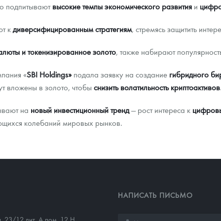
го подпитывают
высокие темпы экономического развития
и
цифро
ют к
диверсифицированным стратегиям
, стремясь защитить интер
алюты и токенизированное золото
, также набирают популярност
мпания «
SBI Holdings»
подала заявку на создание
гибридного би
т вложены в золото, чтобы
снизить волатильность криптоактивов
ывают на
новый инвестиционный тренд
— рост интереса к
цифров
щихся колебаний мировых рынков.
НАПИСАТЬ ПИСЬМО
д. 23/12 лит. А пом. 12 Н