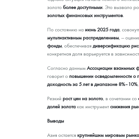
золото
более доступными
. Это вызвало ро
золотых финансовых инструментов
.
По состоянию на
июнь 2025 года
, совоку
мультиактивным распределением
, — оцен
фонды
, обеспечивая
диверсификацию рис
конкретная доля варьируется в зависимост
Согласно данным
Ассоциации взаимных 
говорит о
повышении осведомленности о 
доходность за 5 лет в диапазоне 8%–10%
Резкий
рост цен на золото
, в сочетании со
долей золота
как инструмент
снижения ры
Выводы
Азия остается
крупнейшим мировым рынко