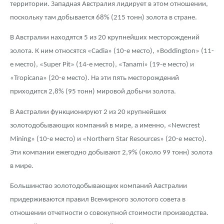
Русская нумизматика
территории. Западная Австралия лидирует в этом отношении,
поскольку там добывается 68% (215 тонн) золота в стране.
Золотая карманная галерея
В Австралии находятся 5 из 20 крупнейших месторождений
Наборы подарочных и коллекционных монет
золота. К ним относятся «Cadia» (10-е место), «Boddington» (11-
е место), «Super Pit» (14-е место), «Tanami» (19-е место) и
Монеты и жетоны из недрагоценных металлов
«Tropicana» (20-е место). На эти пять месторождений
Книги по нумизматике
приходится 2,8% (95 тонн) мировой добычи золота.
В Австралии функционируют 2 из 20 крупнейших
золотодобывающих компаний в мире, а именно, «Newcrest
Mining» (10-е место) и «Northern Star Resources» (20-е место).
Эти компании ежегодно добывают 2,9% (около 99 тонн) золота
в мире.
Большинство золотодобывающих компаний Австралии
придерживаются правил Всемирного золотого совета в
отношении отчетности о совокупной стоимости производства.