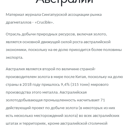
Новости
Монеты и жетоны ЗМД
Клуб ЗМД
Подбор монет
Иностранные
Памятные монеты России и СССР
Материал журнала Сингапурской ассоциации рынка
Котировки
Георгий Победоносец
Гарантии
Информация
Аналитика и события
Монеты стран мира после 1950г
Монеты Царской России
драгметаллов - «Crucible».
Контакты
Золотой червонец Сеятель
Выкуп монет
Распродажа монет и жетонов
Cтатьи
Курс золота и серебра
Итоги 2025 года. Прогноз курсов золота, серебра, платины на
Отрасль добычи природных ресурсов, включая золото,
2026 год
является основной движущей силой роста австралийской
О нас
Золотые слитки
Вопрос - ответ
Георгий Победоносец - динамика цен
Лом выкуп
Выкуп серебряных монет
экономики, поскольку на ее долю приходится более половины
Аксессуары
Памятка для работы с монетами из драгметаллов
Скупка слитков
Наши преимущества
экспорта.
Гарри Поттер
Условия возврата
Письмо директору
Австралия является второй по величине страной-
производителем золота в мире после Китая, поскольку на долю
Год Лошади
Монеты
Пресс-служба
страны в 2018 году пришлось 9,4% (315 тонн) мирового
производства этого металла. Австралийская
Флот: ледоколы и корабли
Политика конфиденциальности
золотодобывающая промышленность насчитывает 71
Жетоны "Необыкновенные обитатели глубин"
Политика использования Cookies
действующий проект по добыче золота (в некоторых из них
есть несколько месторождений золота) во всех австралийских
Ювелирные изделия
Положение по обработке и защите персональных данных
штатах и территориях, кроме австралийской столичной