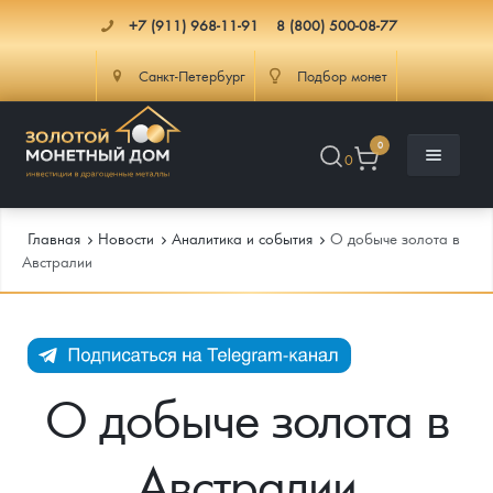
+7 (911) 968-11-91
8 (800) 500-08-77
Санкт-Петербург
Подбор монет
0
0
Главная
Новости
Аналитика и события
О добыче золота в
Австралии
Каталог
Инфо
Каталог Монет
О добыче золота в
Доставка
Инвестиционные монеты
Как сделать заказ
Австралии
Услуги
Памятные и старинные монеты
Подлинность монет
Монеты Россия и СССР