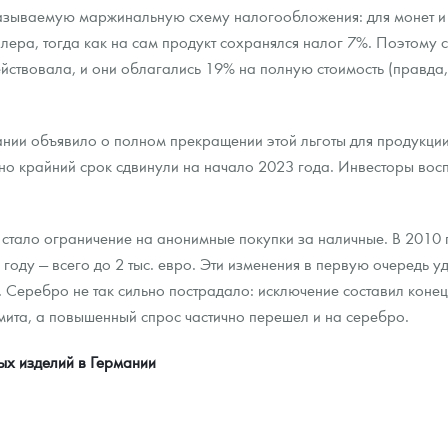
называемую маржинальную схему налогообложения: для монет и 
ера, тогда как на сам продукт сохранялся налог 7%. Поэтому с
ействовала, и они облагались 19% на полную стоимость (правда
ании объявило о полном прекращении этой льготы для продукции
 но крайний срок сдвинули на начало 2023 года. Инвесторы вос
ало ограничение на анонимные покупки за наличные. В 2010 го
0 году — всего до 2 тыс. евро. Эти изменения в первую очередь 
. Серебро не так сильно пострадало: исключение составил коне
мита, а повышенный спрос частично перешел и на серебро.
ых изделий в Германии