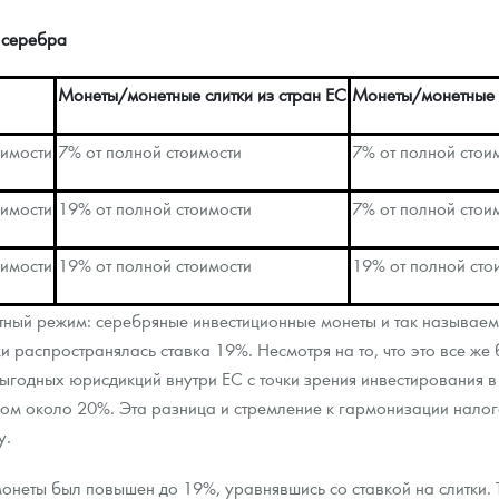
 серебра
Монеты/монетные слитки из стран ЕС
Монеты/монетные с
оимости
7% от полной стоимости
7% от полной стои
оимости
19% от полной стоимости
7% от полной стои
оимости
19% от полной стоимости
19% от полной сто
тный режим: серебряные инвестиционные монеты и так называем
ки распространялась ставка 19%. Несмотря на то, что это все же
ыгодных юрисдикций внутри ЕС с точки зрения инвестирования в
гом около 20%. Эта разница и стремление к гармонизации налог
у.
неты был повышен до 19%, уравнявшись со ставкой на слитки. Т