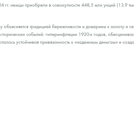
 гг. немцы приобрели в совокупности 448,5 млн унций (13,9 тыс.
ра, платины на 2026 год
у объясняется традицией бережливости и доверием к золоту и с
торических событий: гиперинфляции 1920-х годов, обесцениван
талась устойчивая привязанность к «надежным деньгам» и созд
данных