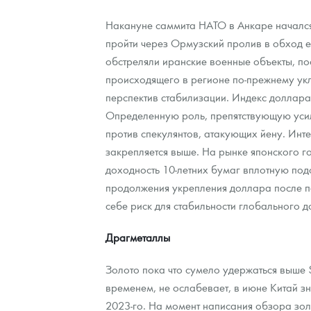
Накануне саммита НАТО в Анкаре начался
Контакты
Золотой червонец Сеятель
Выкуп монет
Распродажа монет и жетонов
Cтатьи
Курс золота и серебра
Итоги 2025 года. Прогноз курсов золота, сереб
пройти через Ормузский пролив в обход 
обстреляли иранские военные объекты, п
О нас
Золотые слитки
Вопрос - ответ
Георгий Победоносец - динамика цен
Лом выкуп
Выкуп серебряных монет
происходящего в регионе по-прежнему укл
Аксессуары
Памятка для работы с монетами из драгметаллов
Скупка слитков
Наши преимущества
перспектив стабилизации. Индекс доллара 
Определенную роль, препятствующую усил
Гарри Поттер
Условия возврата
Письмо директору
против спекулянтов, атакующих йену. Инт
закрепляется выше. На рынке японского го
Год Лошади
Монеты
Пресс-служба
доходность 10-летних бумаг вплотную под
Флот: ледоколы и корабли
Политика конфиденциальности
продолжения укрепления доллара после п
себе риск для стабильности глобального д
Жетоны "Необыкновенные обитатели глубин"
Политика использования Cookies
Драгметаллы
Ювелирные изделия
Положение по обработке и защите персональных 
Золото пока что сумело удержаться выше 
Русская нумизматика
временем, не ослабевает, в июне Китай зн
2023-го. На момент написания обзора золо
Золотая карманная галерея