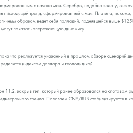
формированным с начала мая. Серебро, подобно золоту, отскоч
ть нисходящий тренд, сформированный с мая. Платина, похоже, 
гичным образом ведет себя палладий, поднявшейся выше $1250.
 могут показать опережающую динамику.
пока что реализуется указанный в прошлом обзоре сценарий ди
ределится индексом доллара и геополитикой.
 11.2, закрыв гэп, который ранее образовался на спотовом ры
еднесрочного тренда. Полагаем CNY/RUB стабилизируется в ко