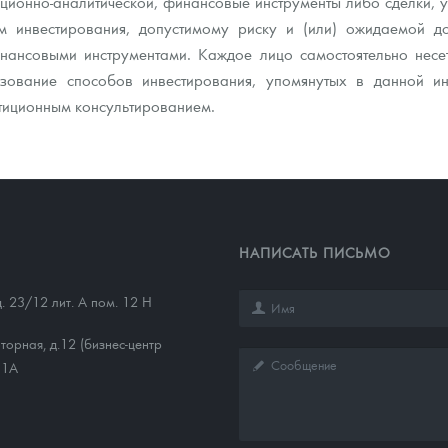
ионно-аналитической, финансовые инструменты либо сделки, упо
 инвестирования, допустимому риску и (или) ожидаемой до
ансовыми инструментами. Каждое лицо самостоятельно несет
зование способов инвестирования, упомянутых в данной и
тиционным консультированием.
НАПИСАТЬ ПИСЬМО
д. 23/12 лит. А пом. 12 Н
торная, д.12 (бизнес-центр
11А