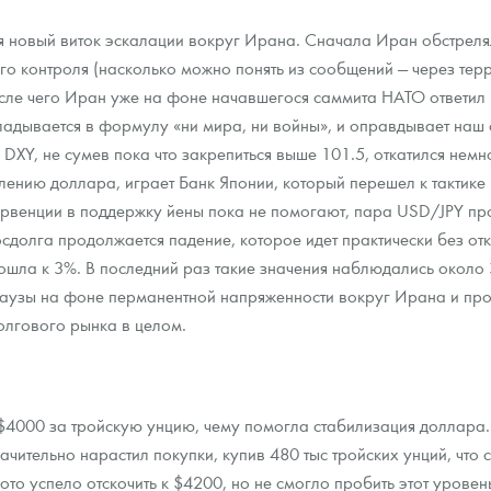
 новый виток эскалации вокруг Ирана. Сначала Иран обстрелял
ра, платины на 2026 год
его контроля (насколько можно понять из сообщений — через т
осле чего Иран уже на фоне начавшегося саммита НАТО ответил
адывается в формулу «ни мира, ни войны», и оправдывает наш 
DXY, не сумев пока что закрепиться выше 101.5, откатился немн
ению доллара, играет Банк Японии, который перешел к тактик
ервенции в поддержку йены пока не помогают, пара USD/JPY проб
сдолга продолжается падение, которое идет практически без от
ошла к 3%. В последний раз такие значения наблюдались около
аузы на фоне перманентной напряженности вокруг Ирана и прод
олгового рынка в целом.
данных
$4000 за тройскую унцию, чему помогла стабилизация доллара. 
ачительно нарастил покупки, купив 480 тыс тройских унций, что
то успело отскочить к $4200, но не смогло пробить этот уровен