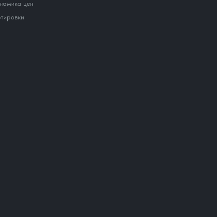
намика цен
тировки