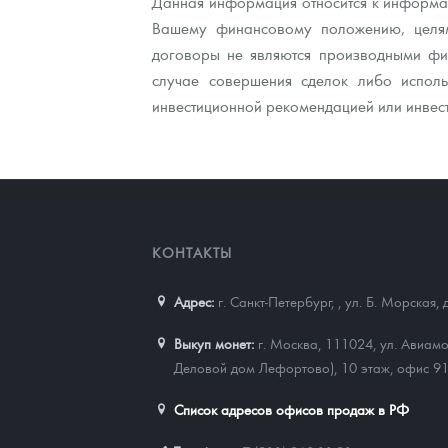
Данная информация относится к информац
Вашему финансовому положению, целям
договоры не являются производными фин
случае совершения сделок либо исполь
инвестиционной рекомендацией или инвес
КОНТАКТЫ
Адрес:
г. Санкт-Петербург,
,
ул. Б. Морская, 
Выкуп монет:
г. Москва, 111024, ул. Авиамо
Деловой дом Лефортово), 10 этаж, офис 9
Список адресов офисов продаж в РФ