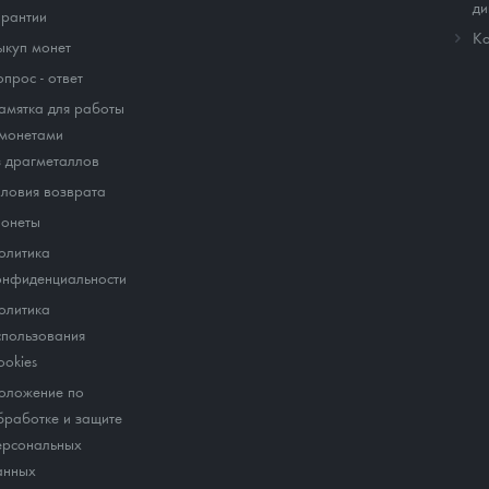
ди
арантии
Ко
ыкуп монет
опрос - ответ
амятка для работы
 монетами
з драгметаллов
словия возврата
онеты
олитика
онфиденциальности
олитика
спользования
ookies
оложение по
бработке и защите
ерсональных
анных