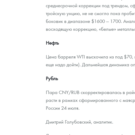
среднесрочной коррекции под трендом, с
Наборы подарочных и коллекционных монет
тройскую унцию, не не смогло пока проби
боковик в диапазоне $1600 — 1700. Анало
Монеты и жетоны из недрагоценных металлов
восходящую коррекцию, «белые» металлы
Книги по нумизматике
Нефть
Цена барреля WTI выскочила из под $70, 
еще надо дойти). Дальнейшая динамика оп
Рубль
Пара CNY/RUB скорректировалась в район
расти в рамках сформированного с маяср
России 24 июля.
Дмитрий Голубовский, аналитик.