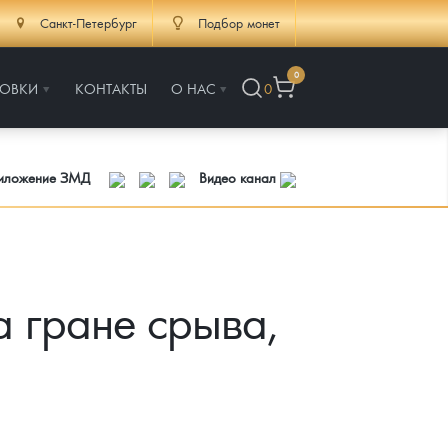
Санкт-Петербург
Подбор монет
0
РОВКИ
КОНТАКТЫ
О НАС
0
риложение ЗМД
Видео канал
 гране срыва,