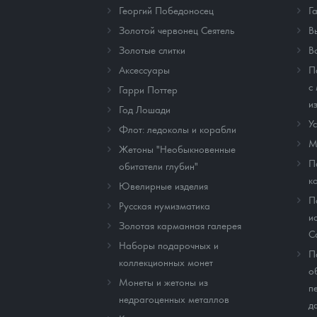
Георгий Победоносец
Г
Золотой червонец Сеятель
В
Золотые слитки
В
Аксессуары
П
с
Гарри Поттер
и
Год Лошади
У
Флот: ледоколы и корабли
М
Жетоны "Необыкновенные
П
обитатели глубин"
к
Ювелирные изделия
П
Русская нумизматика
и
Золотая карманная галерея
C
Наборы подарочных и
П
коллекционных монет
о
Монеты и жетоны из
п
недрагоценных металлов
д