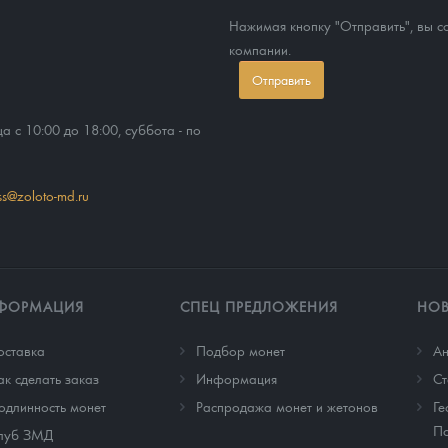
Нажимая кнопку "Отправить", вы 
компании.
Отправить
ца с 10:00 до 18:00, суббота - по
ss@zoloto-md.ru
ФОРМАЦИЯ
СПЕЦ ПРЕДЛОЖЕНИЯ
НО
оставка
Подбор монет
Ан
ак сделать заказ
Информация
Cт
одлинность монет
Распродажа монет и жетонов
Ге
По
луб ЗМД