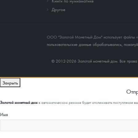
Книги по нумизматике
Другое
ООО "Золотой Монетный Дом" использует файлы «co
пользовательские данные обрабатывались, пожалуйс
© 2012-2026 Золотой монетный дом. Все прав
Закрыть
Отпр
Золотой монетный дом
в автоматическом режиме будет отслеживать поступление в
Имя