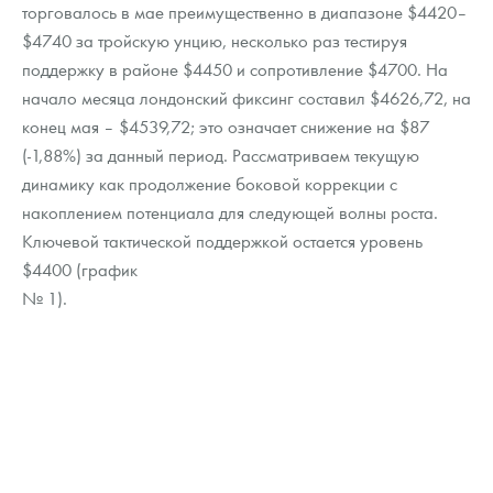
Русская нумизматика
торговалось в мае преимущественно в диапазоне $4420–
$4740 за тройскую унцию, несколько раз тестируя
Золотая карманная галерея
поддержку в районе $4450 и сопротивление $4700. На
начало месяца лондонский фиксинг составил $4626,72, на
Наборы подарочных и коллекционных монет
конец мая – $4539,72; это означает снижение на $87
(-1,88%) за данный период. Рассматриваем текущую
Монеты и жетоны из недрагоценных металлов
динамику как продолжение боковой коррекции с
Книги по нумизматике
накоплением потенциала для следующей волны роста.
Ключевой тактической поддержкой остается уровень
$4400 (график
№ 1).