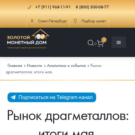
+7 (911) 968-11-91
8 (800) 500-08-77
Санкт-Петербург
Подбор монет
0
0
Главная
Новости
Аналитика и события
Рынок
драгметаллов: итоги мая.
Каталог
Инфо
Каталог Монет
Рынок драгметаллов:
Доставка
Инвестиционные монеты
Как сделать заказ
итоги мая.
Услуги
Памятные и старинные монеты
Подлинность монет
Монеты Россия и СССР