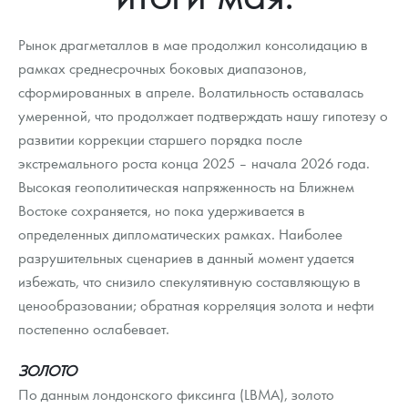
Новости
Монеты и жетоны ЗМД
Клуб ЗМД
Подбор монет
Иностранные
Памятные монеты России и СССР
Рынок драгметаллов в мае продолжил консолидацию в
Котировки
Георгий Победоносец
Гарантии
Информация
Аналитика и события
Монеты стран мира после 1950г
Монеты Царской России
рамках среднесрочных боковых диапазонов,
сформированных в апреле. Волатильность оставалась
Контакты
Золотой червонец Сеятель
Выкуп монет
Распродажа монет и жетонов
Cтатьи
Курс золота и серебра
Итоги 2025 года. Прогноз курсов золота, серебра, платины на
2026 год
умеренной, что продолжает подтверждать нашу гипотезу о
О нас
Золотые слитки
Вопрос - ответ
Георгий Победоносец - динамика цен
Лом выкуп
Выкуп серебряных монет
развитии коррекции старшего порядка после
экстремального роста конца 2025 – начала 2026 года.
Аксессуары
Памятка для работы с монетами из драгметаллов
Скупка слитков
Наши преимущества
Высокая геополитическая напряженность на Ближнем
Востоке сохраняется, но пока удерживается в
Гарри Поттер
Условия возврата
Письмо директору
определенных дипломатических рамках. Наиболее
Год Лошади
Монеты
разрушительных сценариев в данный момент удается
Пресс-служба
избежать, что снизило спекулятивную составляющую в
Флот: ледоколы и корабли
Политика конфиденциальности
ценообразовании; обратная корреляция золота и нефти
постепенно ослабевает.
Жетоны "Необыкновенные обитатели глубин"
Политика использования Cookies
ЗОЛОТО
Ювелирные изделия
Положение по обработке и защите персональных данных
По данным лондонского фиксинга (LBMA), золото