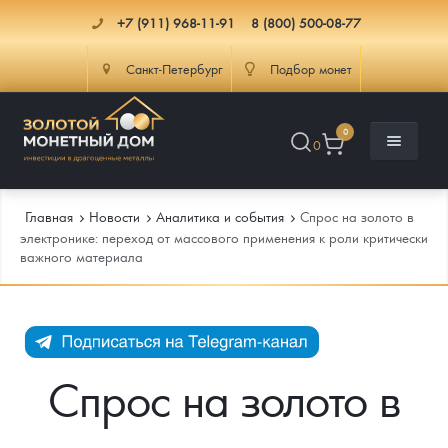
+7 (911) 968-11-91
8 (800) 500-08-77
Санкт-Петербург
Подбор монет
0
0
Главная
Новости
Аналитика и события
Спрос на золото в
электронике: переход от массового применения к роли критически
важного материала
Каталог
Инфо
Каталог Монет
Доставка
Инвестиционные монеты
Как сделать заказ
Спрос на золото в
Услуги
Памятные и старинные монеты
Подлинность монет
Монеты Россия и СССР