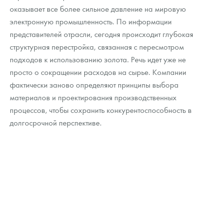
Русская нумизматика
оказывает все более сильное давление на мировую
электронную промышленность. По информации
Золотая карманная галерея
представителей отрасли, сегодня происходит глубокая
структурная перестройка, связанная с пересмотром
Наборы подарочных и коллекционных монет
подходов к использованию золота. Речь идет уже не
Монеты и жетоны из недрагоценных металлов
просто о сокращении расходов на сырье. Компании
фактически заново определяют принципы выбора
Книги по нумизматике
материалов и проектирования производственных
процессов, чтобы сохранить конкурентоспособность в
долгосрочной перспективе.