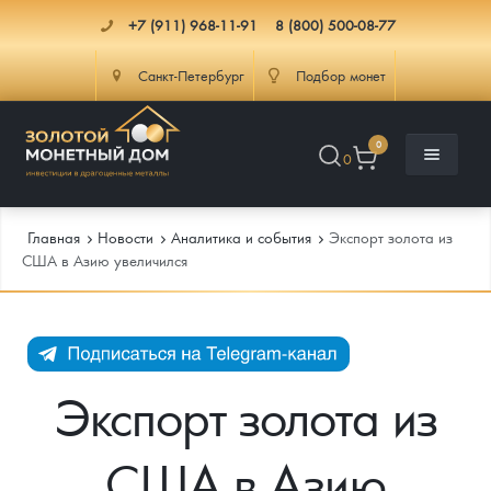
+7 (911) 968-11-91
8 (800) 500-08-77
Санкт-Петербург
Подбор монет
0
0
Главная
Новости
Аналитика и события
Экспорт золота из
США в Азию увеличился
Каталог
Инфо
Каталог Монет
Экспорт золота из
Доставка
Инвестиционные монеты
Как сделать заказ
США в Азию
Услуги
Памятные и старинные монеты
Подлинность монет
Монеты Россия и СССР