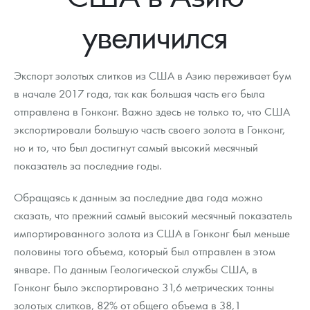
Новости
Монеты и жетоны ЗМД
Клуб ЗМД
Подбор монет
Иностранные
Памятные монеты России и СССР
увеличился
Котировки
Георгий Победоносец
Гарантии
Информация
Аналитика и события
Монеты стран мира после 1950г
Монеты Царской России
Контакты
Золотой червонец Сеятель
Выкуп монет
Распродажа монет и жетонов
Cтатьи
Курс золота и серебра
Итоги 2025 года. Прогноз курсов золота, серебра, платины на
Экспорт золотых слитков из США в Азию переживает бум
2026 год
в начале 2017 года, так как большая часть его была
О нас
Золотые слитки
Вопрос - ответ
Георгий Победоносец - динамика цен
Лом выкуп
Выкуп серебряных монет
отправлена в Гонконг. Важно здесь не только то, что США
экспортировали большую часть своего золота в Гонконг,
Аксессуары
Памятка для работы с монетами из драгметаллов
Скупка слитков
Наши преимущества
но и то, что был достигнут самый высокий месячный
Гарри Поттер
Условия возврата
показатель за последние годы.
Письмо директору
Год Лошади
Монеты
Обращаясь к данным за последние два года можно
Пресс-служба
сказать, что прежний самый высокий месячный показатель
Флот: ледоколы и корабли
Политика конфиденциальности
импортированного золота из США в Гонконг был меньше
половины того объема, который был отправлен в этом
Жетоны "Необыкновенные обитатели глубин"
Политика использования Cookies
январе. По данным Геологической службы США, в
Ювелирные изделия
Положение по обработке и защите персональных данных
Гонконг было экспортировано 31,6 метрических тонны
золотых слитков, 82% от общего объема в 38,1