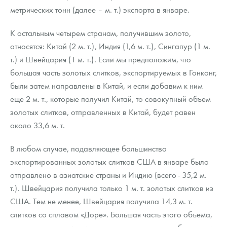
Русская нумизматика
метрических тонн (далее – м. т.) экспорта в январе.
Золотая карманная галерея
К остальным четырем странам, получившим золото,
относятся: Китай (2 м. т.), Индия (1,6 м. т.), Сингапур (1 м.
Наборы подарочных и коллекционных монет
т.) и Швейцария (1 м. т.). Если мы предположим, что
Монеты и жетоны из недрагоценных металлов
большая часть золотых слитков, экспортируемых в Гонконг,
были затем направлены в Китай, и если добавим к ним
Книги по нумизматике
еще 2 м. т., которые получил Китай, то совокупный объем
золотых слитков, отправленных в Китай, будет равен
около 33,6 м. т.
В любом случае, подавляющее большинство
экспортированных золотых слитков США в январе было
отправлено в азиатские страны и Индию (всего - 35,2 м.
т.). Швейцария получила только 1 м. т. золотых слитков из
США. Тем не менее, Швейцария получила 14,3 м. т.
слитков со сплавом «Доре». Большая часть этого объема,