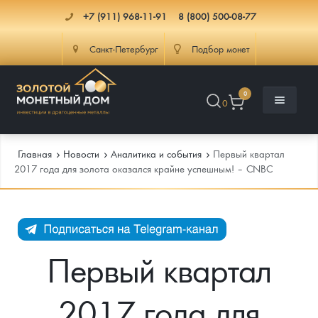
+7 (911) 968-11-91
8 (800) 500-08-77
Санкт-Петербург
Подбор монет
0
0
Главная
Новости
Аналитика и события
Первый квартал
2017 года для золота оказался крайне успешным! – CNBC
Каталог
Инфо
Каталог Монет
Первый квартал
Доставка
Инвестиционные монеты
Как сделать заказ
2017 года для
Услуги
Памятные и старинные монеты
Подлинность монет
Монеты Россия и СССР