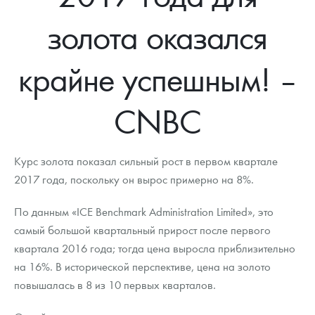
Новости
Монеты и жетоны ЗМД
Клуб ЗМД
Подбор монет
Иностранные
Памятные монеты России и СССР
золота оказался
Котировки
Георгий Победоносец
Гарантии
Информация
Аналитика и события
Монеты стран мира после 1950г
Монеты Царской России
крайне успешным! –
Контакты
Золотой червонец Сеятель
Выкуп монет
Распродажа монет и жетонов
Cтатьи
Курс золота и серебра
Итоги 2025 года. Прогноз курсов золота, серебра, платины на
2026 год
О нас
Золотые слитки
Вопрос - ответ
Георгий Победоносец - динамика цен
Лом выкуп
Выкуп серебряных монет
CNBC
Аксессуары
Памятка для работы с монетами из драгметаллов
Скупка слитков
Наши преимущества
Курс золота показал сильный рост в первом квартале
Гарри Поттер
Условия возврата
Письмо директору
2017 года, поскольку он вырос примерно на 8%.
Год Лошади
Монеты
Пресс-служба
По данным «ICE Benchmark Administration Limited», это
Флот: ледоколы и корабли
Политика конфиденциальности
самый большой квартальный прирост после первого
квартала 2016 года; тогда цена выросла приблизительно
Жетоны "Необыкновенные обитатели глубин"
Политика использования Cookies
на 16%. В исторической перспективе, цена на золото
повышалась в 8 из 10 первых кварталов.
Ювелирные изделия
Положение по обработке и защите персональных данных