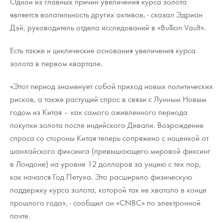
Одной из главных причин увеличения курса золота
Русская нумизматика
является волатильность других активов, - сказал Эдриан
Золотая карманная галерея
Дэй, руководитель отдела исследований в «Bullion Vault».
Наборы подарочных и коллекционных монет
Есть также и циклические основания увеличения курса
золота в первом квартале.
Монеты и жетоны из недрагоценных металлов
«Этот период знаменует собой приход новых политических
Книги по нумизматике
рисков, а также растущий спрос в связи с Лунным Новым
годом из Китая – как самого оживленного периода
покупки золота после индийского Дивали. Возрождение
спроса со стороны Китая теперь сопряжено с наценкой от
шанхайского фиксинга (превышающего мировой фиксинг
в Лондоне) на уровне 12 долларов за унцию с тех пор,
как начался Год Петуха. Это расширило физическую
поддержку курса золота, которой так не хватало в конце
прошлого года», - сообщил он «CNBC» по электронной
почте.