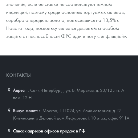
значения, если ее ставки не соответствуют темпам
инфляции, поэтому среди основных торгуемых активов,
серебро опередило золото, повысившись на 13,5% с
Нового года, поскольку является дешевым способом
защиты от неспособности ФРС идти в ногу с инфляцией».
КОНТАКТЫ
Адрес:
г. Санкт-Петербург,
,
ул. Б. Морская, д. 23/12 лит. А
пом. 12 Н
Выкуп монет:
г. Москва, 111024, ул. Авиамоторная, д.12
(бизнес-центр Деловой дом Лефортово), 10 этаж, офис 911А
Список адресов офисов продаж в РФ