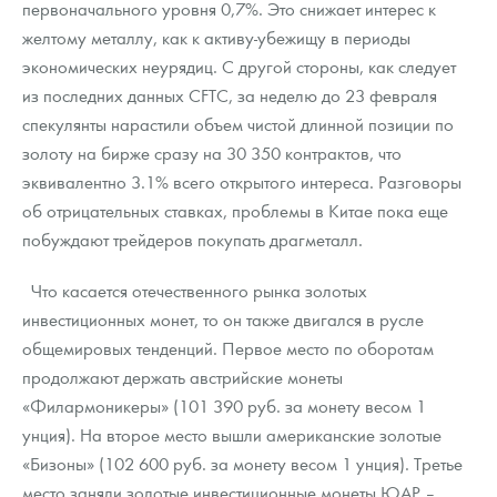
первоначального уровня 0,7%. Это снижает интерес к
Русская нумизматика
желтому металлу, как к активу-убежищу в периоды
Золотая карманная галерея
экономических неурядиц. С другой стороны, как следует
из последних данных CFTC, за неделю до 23 февраля
Наборы подарочных и коллекционных монет
спекулянты нарастили объем чистой длинной позиции по
золоту на бирже сразу на 30 350 контрактов, что
Монеты и жетоны из недрагоценных металлов
эквивалентно 3.1% всего открытого интереса. Разговоры
Книги по нумизматике
об отрицательных ставках, проблемы в Китае пока еще
побуждают трейдеров покупать драгметалл.
Что касается отечественного рынка золотых
инвестиционных монет, то он также двигался в русле
общемировых тенденций. Первое место по оборотам
продолжают держать австрийские монеты
«Филармоникеры» (101 390 руб. за монету весом 1
унция). На второе место вышли американские золотые
«Бизоны» (102 600 руб. за монету весом 1 унция). Третье
место заняли золотые инвестиционные монеты ЮАР –