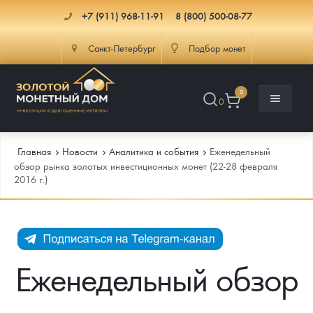
+7 (911) 968-11-91
8 (800) 500-08-77
Санкт-Петербург
Подбор монет
0
0
Главная
Новости
Аналитика и события
Еженедельный
обзор рынка золотых инвестиционных монет (22-28 февраля
2016 г.)
Каталог
Инфо
Каталог Монет
Доставка
Инвестиционные монеты
Как сделать заказ
Еженедельный обзор
Услуги
Памятные и старинные монеты
Подлинность монет
Монеты Россия и СССР