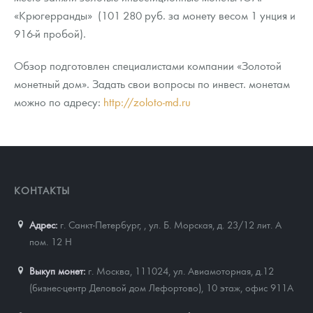
«Крюгерранды» (101 280 руб. за монету весом 1 унция и
916-й пробой).
Обзор подготовлен специалистами компании «Золотой
монетный дом». Задать свои вопросы по инвест. монетам
можно по адресу:
http://zoloto-md.ru
КОНТАКТЫ
Адрес:
г. Санкт-Петербург,
,
ул. Б. Морская, д. 23/12 лит. А
пом. 12 Н
Выкуп монет:
г. Москва, 111024, ул. Авиамоторная, д.12
(бизнес-центр Деловой дом Лефортово), 10 этаж, офис 911А