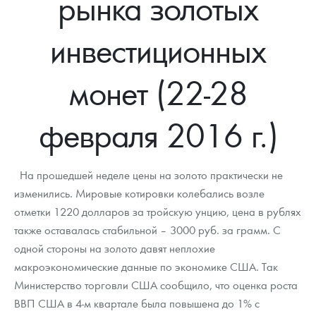
рынка золотых
Новости
Монеты и жетоны ЗМД
Клуб ЗМД
Подбор монет
Иностранные
Памятные монеты России и СССР
инвестиционных
Котировки
Георгий Победоносец
Гарантии
Информация
Аналитика и события
Монеты стран мира после 1950г
Монеты Царской России
Контакты
Золотой червонец Сеятель
Выкуп монет
Распродажа монет и жетонов
Cтатьи
Курс золота и серебра
Итоги 2025 года. Прогноз курсов золота, серебра, платины на
монет (22-28
2026 год
О нас
Золотые слитки
Вопрос - ответ
Георгий Победоносец - динамика цен
Лом выкуп
Выкуп серебряных монет
февраля 2016 г.)
Аксессуары
Памятка для работы с монетами из драгметаллов
Скупка слитков
Наши преимущества
Гарри Поттер
Условия возврата
Письмо директору
На прошедшей неделе цены на золото практически не
изменились. Мировые котировки колебались возле
Год Лошади
Монеты
Пресс-служба
отметки 1220 долларов за тройскую унцию, цена в рублях
также оставалась стабильной – 3000 руб. за грамм. С
Флот: ледоколы и корабли
Политика конфиденциальности
одной стороны на золото давят неплохие
Жетоны "Необыкновенные обитатели глубин"
Политика использования Cookies
макроэкономические данные по экономике США. Так
Министерство торговли США сообщило, что оценка роста
Ювелирные изделия
Положение по обработке и защите персональных данных
ВВП США в 4-м квартале была повышена до 1% с