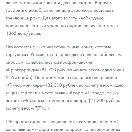
является отличной защитой для инвесторов. Впрочем,
Русская нумизматика
говорить о возобновлении долгосрочного растущего
Золотая карманная галерея
тренда еще рано. Для этого золоту необходимо
преодолеть важный уровень сопротивления на отметке
Наборы подарочных и коллекционных монет
1365 дол./унция.
Монеты и жетоны из недрагоценных металлов
Что касается рынка инвестиционных монет, которые
торгуются в России, то на прошедшей неделе набольшим
Книги по нумизматике
спросом пользовались южноафриканские
«Крюгерранды» (81 700 руб. за монету весом одна унция,
916-я проба). На втором месте оказались австрийские
«Филармоникеры» (82 300 рублей за монету весом одна
унция). На третье место вышли «Георгии Победоносцы»
чеканки Московского монетного двора (21 200 руб. за
монету весом 7.7 гр.).
Обзор подготовлен специалистами компании «Золотой
монетный дом». Задать свои вопросы по инвестмонетам