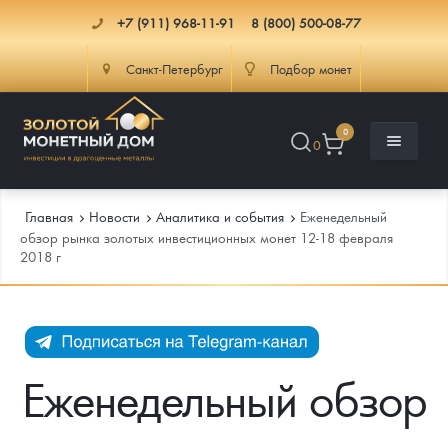
+7 (911) 968-11-91
8 (800) 500-08-77
Санкт-Петербург
Подбор монет
0
0
Главная
Новости
Аналитика и события
Еженедельный
обзор рынка золотых инвестиционных монет 12-18 февраля
2018 г
Каталог
Инфо
Каталог Монет
Доставка
Инвестиционные монеты
Как сделать заказ
Еженедельный обзор
Услуги
Памятные и старинные монеты
Подлинность монет
Монеты Россия и СССР