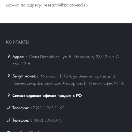
можно по адресу: research@zoloto-md.ru
КОНТАКТЫ
Адрес:
г. Санкт-Петербург,
,
ул. Б. Морская, д. 23/12 лит. А
пом. 12 Н
Выкуп монет:
г. Москва, 111024, ул. Авиамоторная, д.12
(бизнес-центр Деловой дом Лефортово), 10 этаж, офис 911А
Список адресов офисов продаж в РФ
Телефон:
+7 (911) 968-11-91
Телефон:
8 (800) 500-08-77