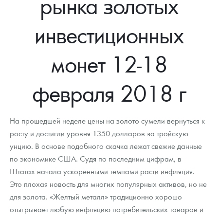
рынка золотых
Новости
Монеты и жетоны ЗМД
Клуб ЗМД
Подбор монет
Иностранные
Памятные монеты России и СССР
инвестиционных
Котировки
Георгий Победоносец
Гарантии
Информация
Аналитика и события
Монеты стран мира после 1950г
Монеты Царской России
Контакты
Золотой червонец Сеятель
Выкуп монет
Распродажа монет и жетонов
Cтатьи
Курс золота и серебра
Итоги 2025 года. Прогноз курсов золота, серебра, платины на
монет 12-18
2026 год
О нас
Золотые слитки
Вопрос - ответ
Георгий Победоносец - динамика цен
Лом выкуп
Выкуп серебряных монет
февраля 2018 г
Аксессуары
Памятка для работы с монетами из драгметаллов
Скупка слитков
Наши преимущества
Гарри Поттер
Условия возврата
Письмо директору
На прошедшей неделе цены на золото сумели вернуться к
росту и достигли уровня 1350 долларов за тройскую
Год Лошади
Монеты
Пресс-служба
унцию. В основе подобного скачка лежат свежие данные
по экономике США. Судя по последним цифрам, в
Флот: ледоколы и корабли
Политика конфиденциальности
Штатах начала ускоренными темпами расти инфляция.
Жетоны "Необыкновенные обитатели глубин"
Политика использования Cookies
Это плохая новость для многих популярных активов, но не
для золота. «Желтый металл» традиционно хорошо
Ювелирные изделия
Положение по обработке и защите персональных данных
отыгрывает любую инфляцию потребительских товаров и