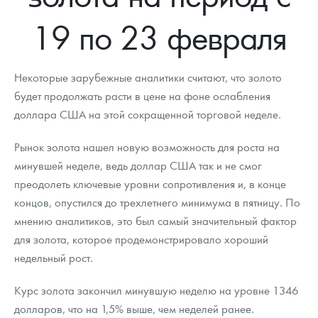
Новости
Монеты и жетоны ЗМД
Клуб ЗМД
Подбор монет
Иностранные
Памятные монеты России и СССР
19 по 23 февраля
Котировки
Георгий Победоносец
Гарантии
Информация
Аналитика и события
Монеты стран мира после 1950г
Монеты Царской России
Контакты
Золотой червонец Сеятель
Выкуп монет
Распродажа монет и жетонов
Cтатьи
Курс золота и серебра
Итоги 2025 года. Прогноз курсов золота, серебра, платины на
Некоторые зарубежные аналитики считают, что золото
2026 год
будет продолжать расти в цене на фоне ослабления
О нас
Золотые слитки
Вопрос - ответ
Георгий Победоносец - динамика цен
Лом выкуп
Выкуп серебряных монет
доллара США на этой сокращенной торговой неделе.
Аксессуары
Памятка для работы с монетами из драгметаллов
Скупка слитков
Наши преимущества
Рынок золота нашел новую возможность для роста на
минувшей неделе, ведь доллар США так и не смог
Гарри Поттер
Условия возврата
Письмо директору
преодолеть ключевые уровни сопротивления и, в конце
Год Лошади
Монеты
концов, опустился до трехлетнего минимума в пятницу. По
Пресс-служба
мнению аналитиков, это был самый значительный фактор
Флот: ледоколы и корабли
Политика конфиденциальности
для золота, которое продемонстрировало хороший
недельный рост.
Жетоны "Необыкновенные обитатели глубин"
Политика использования Cookies
Курс золота закончил минувшую неделю на уровне 1346
Ювелирные изделия
Положение по обработке и защите персональных данных
долларов, что на 1,5% выше, чем неделей ранее.