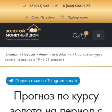
+7 (911) 968-11-91
8 (800) 500-08-77
Санкт-Петербург
Подбор монет
0
0
Главная
Новости
Аналитика и события
Прогноз по курсу
золота на период с 19 по 23 февраля
Каталог
Инфо
Каталог Монет
Прогноз по курсу
Доставка
Инвестиционные монеты
Как сделать заказ
золота на период с
Услуги
Памятные и старинные монеты
Подлинность монет
Монеты Россия и СССР