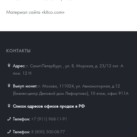
Материал сайта «kitco.com»
КОНТАКТЫ
Адрес:
г. Санкт-Петербург,
,
ул. Б. Морская, д. 23/12 лит. А
пом. 12 Н
Выкуп монет:
г. Москва, 111024, ул. Авиамоторная, д.12
(бизнес-центр Деловой дом Лефортово), 10 этаж, офис 911А
Список адресов офисов продаж в РФ
Телефон:
+7 (911) 968-11-91
Телефон:
8 (800) 500-08-77