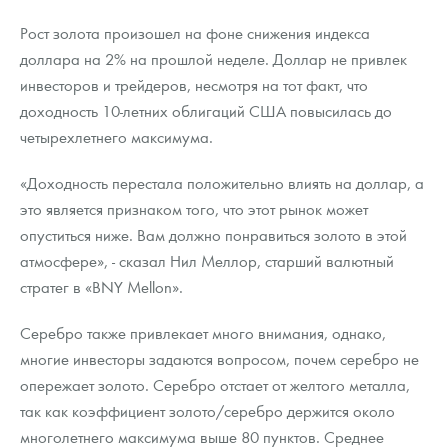
Русская нумизматика
Рост золота произошел на фоне снижения индекса
Золотая карманная галерея
доллара на 2% на прошлой неделе. Доллар не привлек
инвесторов и трейдеров, несмотря на тот факт, что
Наборы подарочных и коллекционных монет
доходность 10-летних облигаций США повысилась до
четырехлетнего максимума.
Монеты и жетоны из недрагоценных металлов
«Доходность перестала положительно влиять на доллар, а
Книги по нумизматике
это является признаком того, что этот рынок может
опуститься ниже. Вам должно понравиться золото в этой
атмосфере», - сказал Нил Меллор, старший валютный
стратег в «BNY Mellon».
Серебро также привлекает много внимания, однако,
многие инвесторы задаются вопросом, почем серебро не
опережает золото. Серебро отстает от желтого металла,
так как коэффициент золото/серебро держится около
многолетнего максимума выше 80 пунктов. Среднее