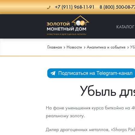
+7 (911) 968-11-91
8 (800) 500-08-7
КАТАЛОГ
Главная
Новости
Аналитика и события
Уб
Каталог
Инфо
Каталог Монет
Убыль дл
Доставка
Инвестиционные монеты
Как сделать заказ
На фоне уменьшения курса биткойна на 40
Услуги
Памятные и старинные монеты
Подлинность монет
Монеты Россия и СССР
реальному золоту.
Новости
Монеты и жетоны ЗМД
Клуб ЗМД
Подбор монет
Иностранные
Памятные монеты России и СССР
Дилер драгоценных металлов, «Sharps Pix
Котировки
Георгий Победоносец
Гарантии
Информация
Аналитика и события
Монеты стран мира после 1950г
Монеты Царской России