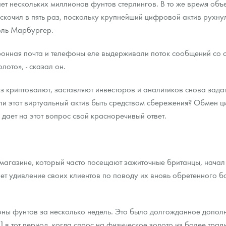
ает нескольких миллионов фунтов стерлингов. В то же время об
скочил в пять раз, поскольку крупнейший цифровой актив рухну
ра, платины на 2026 год
эль Марбургер.
ронная почта и телефоны еле выдерживали поток сообщений со 
ото», - сказал он.
з криптовалют, заставляют инвесторов и аналитиков снова задат
 ли этот виртуальный актив быть средством сбережения? Обмен 
дает на этот вопрос свой красноречивый ответ.
магазине, который часто посещают зажиточные британцы, начал
т удивление своих клиентов по поводу их вновь обретенного бо
данных
оны фунтов за несколько недель. Это было долгожданное дополн
] в тот период, когда спрос на физическое золото из более тра