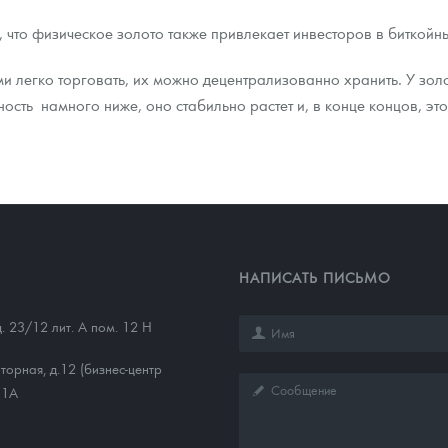
 что физическое золото также привлекает инвесторов в биткойны
и легко торговать, их можно децентрализованно хранить. У золо
ность намного ниже, оно стабильно растет и, в конце концов, эт
НАПИСАТЬ ПИСЬМО
д. 23/12 лит. А пом. 12 Н
торная, д.12 (бизнес-центр
11А