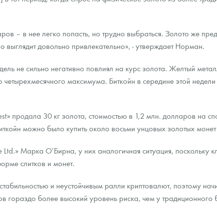
ов – в нее легко попасть, но трудно выбраться. Золото же предл
но выглядит довольно привлекательно», - утверждает Норман.
едель не сильно негативно повлиял на курс золота. Желтый ме
о четырехмесячного максимума. Биткойн в середине этой недели
st» продала 30 кг золота, стоимостью в 1,2 млн. долларов на сп
биткойн можно было купить около восьми унцовых золотых монет
Ltd.» Марка О’Бирна, у них аналогичная ситуация, поскольку к
орме слитков и монет.
естабильностью и неустойчивым ралли криптовалют, поэтому нач
в гораздо более высокий уровень риска, чем у традиционного бе