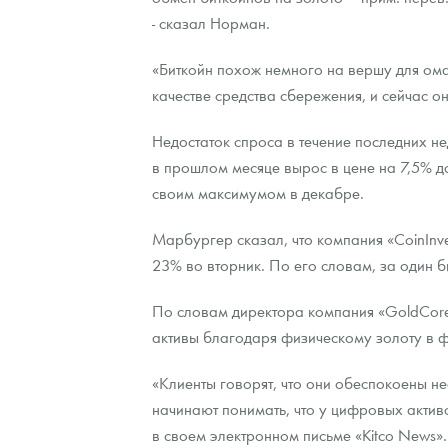
- сказал Норман.
Наборы подарочных и коллекционных монет
«Биткойн похож немного на вершу для омар
Монеты и жетоны из недрагоценных металлов
качестве средства сбережения, и сейчас о
Книги по нумизматике
Недостаток спроса в течение последних н
в прошлом месяце вырос в цене на 7,5% д
своим максимумом в декабре.
Марбургер сказал, что компания «CoinInve
23% во вторник. По его словам, за один 
По словам директора компания «GoldCore 
активы благодаря физическому золоту в ф
«Клиенты говорят, что они обеспокоены н
начинают понимать, что у цифровых активо
в своем электронном письме «Kitco News».