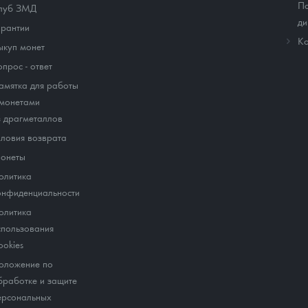
По
луб ЗМД
ди
арантии
Ко
ыкуп монет
опрос - ответ
амятка для работы
 монетами
з драгметаллов
словия возврата
онеты
олитика
онфиденциальности
олитика
спользования
ookies
оложение по
бработке и защите
ерсональных