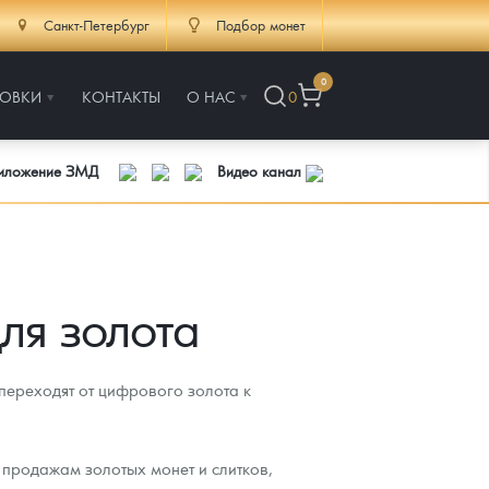
Санкт-Петербург
Подбор монет
0
РОВКИ
КОНТАКТЫ
О НАС
0
риложение ЗМД
Видео канал
ля золота
переходят от цифрового золота к
 продажам золотых монет и слитков,