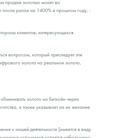
ъем продаж золотых монет во
л после ралли на 1400% в прошлом году, -
стороны клиентов, интересующихся
ься вопросом, который преследует эти
цифрового золота на реальное золото,
 обменивать золото на биткойн через
гатства, а также указывает на их желание
ение к нашей деятельности [имеется в виду
диционных источников остается небольшим»,