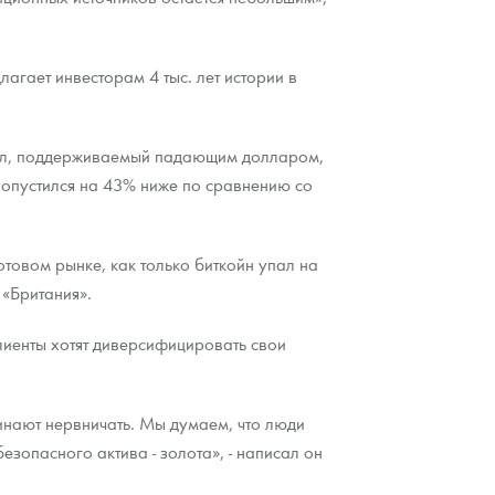
агает инвесторам 4 тыс. лет истории в
талл, поддерживаемый падающим долларом,
 опустился на 43% ниже по сравнению со
отовом рынке, как только биткойн упал на
 «Британия».
лиенты хотят диверсифицировать свои
инают нервничать. Мы думаем, что люди
зопасного актива - золота», - написал он