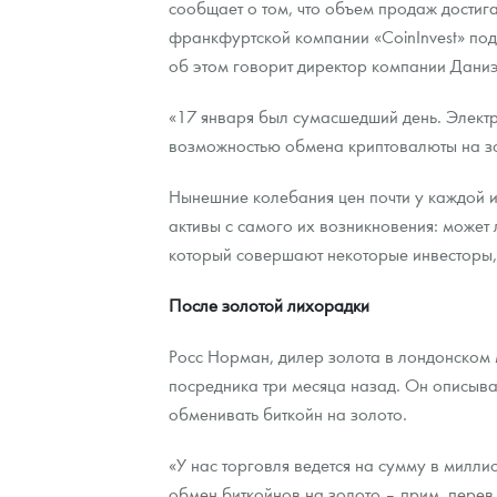
сообщает о том, что объем продаж достиг
франкфуртской компании «CoinInvest» под
Контакты
Золотой червонец Сеятель
Выкуп монет
Распродажа монет и жетонов
Cтатьи
Курс золота и серебра
Итоги 2025 года. Прогноз курсов золота, сереб
об этом говорит директор компании Дани
О нас
Золотые слитки
Вопрос - ответ
Георгий Победоносец - динамика цен
Лом выкуп
Выкуп серебряных монет
«17 января был сумасшедший день. Элект
возможностью обмена криптовалюты на зол
Аксессуары
Памятка для работы с монетами из драгметаллов
Скупка слитков
Наши преимущества
Нынешние колебания цен почти у каждой и
Гарри Поттер
Условия возврата
Письмо директору
активы с самого их возникновения: может
Год Лошади
Монеты
Пресс-служба
который совершают некоторые инвесторы, 
Флот: ледоколы и корабли
Политика конфиденциальности
После золотой лихорадки
Жетоны "Необыкновенные обитатели глубин"
Политика использования Cookies
Росс Норман, дилер золота в лондонском 
посредника три месяца назад. Он описывае
Ювелирные изделия
Положение по обработке и защите персональных 
обменивать биткойн на золото.
Русская нумизматика
«У нас торговля ведется на сумму в милли
Золотая карманная галерея
обмен биткойнов на золото – прим. перев.