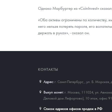
Однако Марбургер из «CoinInvest» сказал,
«Оба активы ограничены по количеству, им
него нельзя потерять пароля, его волатиль
держать в руках», - сказал он.
КОНТАКТЫ
Адрес:
г. Санкт-Петербург,
,
ул. Б. Морская, 
Выкуп монет:
г. Москва, 111024, ул. Авиамо
Деловой дом Лефортово), 10 этаж, офис 9
Список адресов офисов продаж в РФ