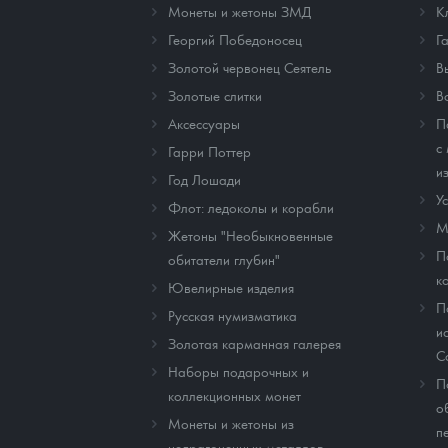
Монеты и жетоны ЗМД
К
Георгий Победоносец
Г
Золотой червонец Сеятель
В
Золотые слитки
В
Аксессуары
П
с
Гарри Поттер
и
Год Лошади
У
Флот: ледоколы и корабли
М
Жетоны "Необыкновенные
П
обитатели глубин"
к
Ювелирные изделия
П
Русская нумизматика
и
Золотая карманная галерея
C
Наборы подарочных и
П
коллекционных монет
о
Монеты и жетоны из
п
недрагоценных металлов