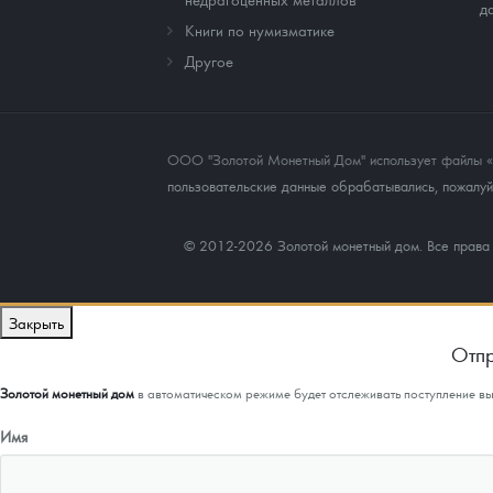
д
Книги по нумизматике
Другое
ООО "Золотой Монетный Дом" использует файлы «co
пользовательские данные обрабатывались, пожалуйс
© 2012-2026 Золотой монетный дом. Все прав
Закрыть
Отпр
Золотой монетный дом
в автоматическом режиме будет отслеживать поступление в
Имя