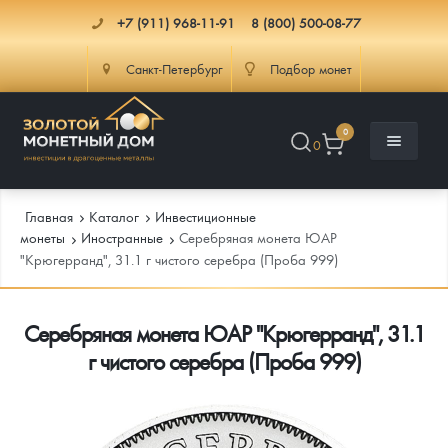
+7 (911) 968-11-91
8 (800) 500-08-77
Санкт-Петербург
Подбор монет
0
0
Главная
Каталог
Инвестиционные
монеты
Иностранные
Серебряная монета ЮАР
"Крюгерранд", 31.1 г чистого серебра (Проба 999)
Каталог
Серебряная монета ЮАР "Крюгерранд", 31.1
Инфо
Каталог Монет
г чистого серебра (Проба 999)
Доставка
Инвестиционные монеты
Как сделать заказ
Услуги
Памятные и старинные монеты
Подлинность монет
Монеты Россия и СССР