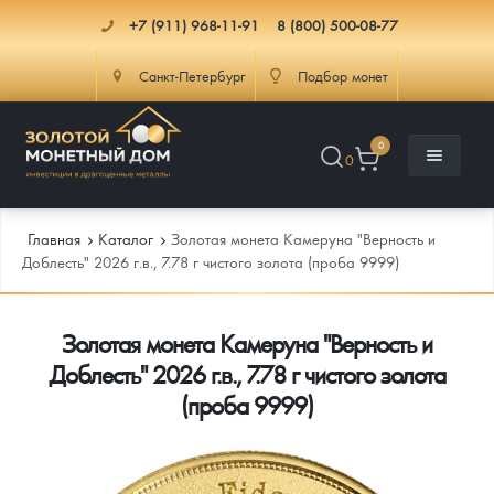
+7 (911) 968-11-91
8 (800) 500-08-77
Санкт-Петербург
Подбор монет
0
0
Главная
Каталог
Золотая монета Камеруна "Верность и
Доблесть" 2026 г.в., 7.78 г чистого золота (проба 9999)
Каталог
Золотая монета Камеруна "Верность и
Инфо
Каталог Монет
Доблесть" 2026 г.в., 7.78 г чистого золота
(проба 9999)
Доставка
Инвестиционные монеты
Как сделать заказ
Услуги
Памятные и старинные монеты
Подлинность монет
Монеты Россия и СССР