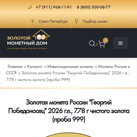
+7 (911) 968-11-91
8 (800) 500-08-77
Санкт-Петербург
Подбор монет
0
0
Главная
Каталог
Инвестиционные монеты
Монеты Россия и
СССР
Золотая монета России "Георгий Победоносец" 2026 г.в.,
7.78 г чистого золота (проба 999)
Каталог
Золотая монета России "Георгий
Инфо
Каталог Монет
Победоносец" 2026 г.в., 7.78 г чистого золота
Доставка
Инвестиционные монеты
Как сделать заказ
(проба 999)
Услуги
Памятные и старинные монеты
Подлинность монет
Монеты Россия и СССР