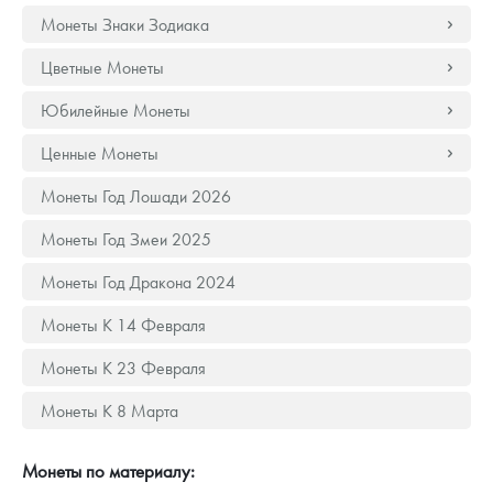
Русская нумизматика
Монеты Знаки Зодиака
Золотая карманная галерея
Цветные Монеты
Наборы подарочных и коллекционных монет
Юбилейные Монеты
Ценные Монеты
Монеты и жетоны из недрагоценных металлов
Монеты Год Лошади 2026
Книги по нумизматике
Монеты Год Змеи 2025
Монеты Год Дракона 2024
Монеты К 14 Февраля
Монеты К 23 Февраля
Монеты К 8 Марта
Монеты по материалу: