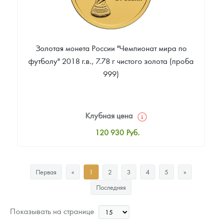
Золотая монета России "Чемпионат мира по
футболу" 2018 г.в., 7.78 г чистого золота (проба
999)
Клубная цена
120 930
Руб.
Стандартная цена
121 860
Руб.
Первая
«
1
2
3
4
5
»
Цена выкупа
Последняя
Звоните
Показывать на странице