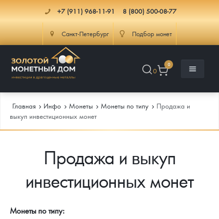
+7 (911) 968-11-91
8 (800) 500-08-77
Санкт-Петербург
Подбор монет
0
0
Главная
Инфо
Монеты
Монеты по типу
Продажа и
выкуп инвестиционных монет
Каталог
Продажа и выкуп
Инфо
Каталог Монет
инвестиционных монет
Доставка
Инвестиционные монеты
Как сделать заказ
Услуги
Памятные и старинные монеты
Подлинность монет
Монеты Россия и СССР
Монеты по типу: