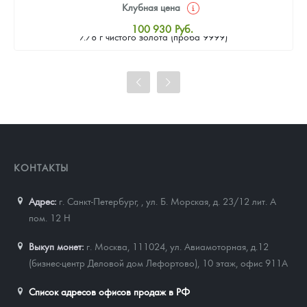
Клубная цена
Золотая монета Камеруна "Верность и Доблесть" 2026 г.в.,
100 930
Руб.
7.78 г чистого золота (проба 9999)
Стандартная цена
101 860
Руб.
Цена выкупа
93 023
Руб.
КОНТАКТЫ
Адрес:
г. Санкт-Петербург,
,
ул. Б. Морская, д. 23/12 лит. А
пом. 12 Н
Выкуп монет:
г. Москва, 111024, ул. Авиамоторная, д.12
(бизнес-центр Деловой дом Лефортово), 10 этаж, офис 911А
Список адресов офисов продаж в РФ