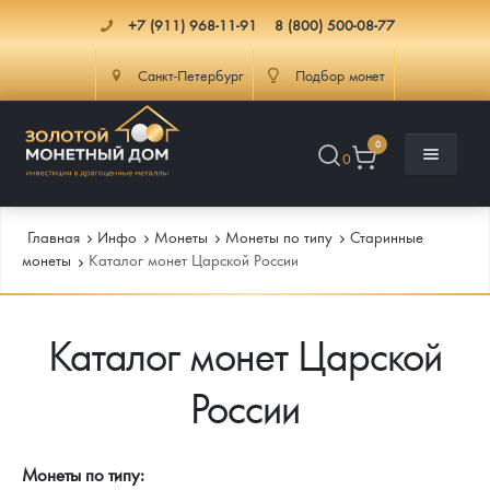
+7 (911) 968-11-91
8 (800) 500-08-77
Санкт-Петербург
Подбор монет
0
0
Главная
Инфо
Монеты
Монеты по типу
Старинные
монеты
Каталог монет Царской России
Каталог
Каталог монет Царской
Инфо
Каталог Монет
России
Доставка
Инвестиционные монеты
Как сделать заказ
Услуги
Памятные и старинные монеты
Подлинность монет
Монеты Россия и СССР
Монеты по типу: