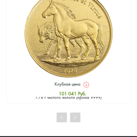
Клубная цена
Золотая монета Камеруна "Верность и Доблесть" 2026 г.в.,
101 041
Руб.
7.78 г чистого золота (проба 9999)
Стандартная цена
101 972
Руб.
Цена выкупа
93 125
Руб.