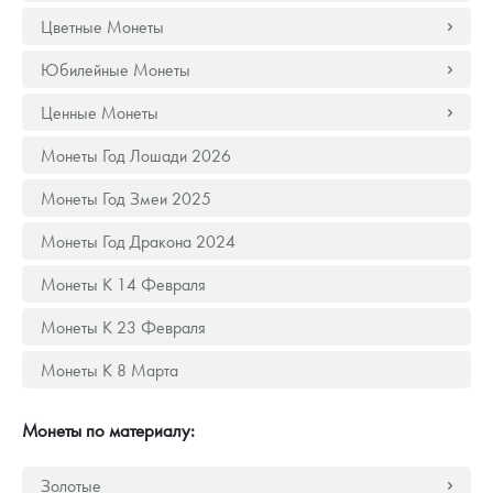
Русская нумизматика
Цветные Монеты
Золотая карманная галерея
Юбилейные Монеты
Наборы подарочных и коллекционных монет
Ценные Монеты
Монеты Год Лошади 2026
Монеты и жетоны из недрагоценных металлов
Монеты Год Змеи 2025
Книги по нумизматике
Монеты Год Дракона 2024
Монеты К 14 Февраля
Монеты К 23 Февраля
Монеты К 8 Марта
Монеты по материалу:
Золотые