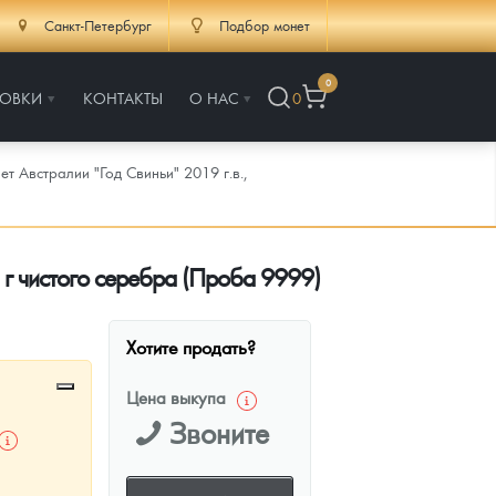
Санкт-Петербург
Подбор монет
0
РОВКИ
КОНТАКТЫ
О НАС
0
т Австралии "Год Свиньи" 2019 г.в.,
 г чистого серебра (Проба 9999)
Хотите продать?
Цена выкупа
Звоните