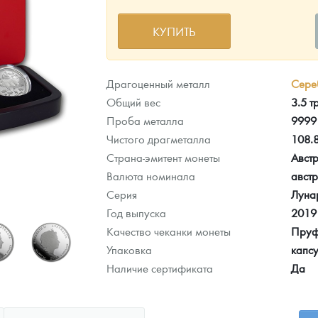
КУПИТЬ
ра, платины на 2026 год
Драгоценный металл
Сере
Общий вес
3.5 т
Проба металла
9999
Чистого драгметалла
108.
Страна-эмитент монеты
Авст
Валюта номинала
авст
Серия
Лунар
Год выпуска
2019
Качество чеканки монеты
Пру
Упаковка
капсу
данных
Наличие сертификата
Да