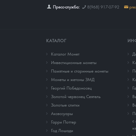
Пресс-служба:
8(968) 917-07-92
pre
КАТАЛОГ
ИН
Каталог Монет
Д
Инвестиционные монеты
К
Памятные и старинные монеты
П
Монеты и жетоны ЗМД
К
Георгий Победоносец
Г
Золотой червонец Сеятель
В
Золотые слитки
В
Аксессуары
П
с
Гарри Поттер
и
Год Лошади