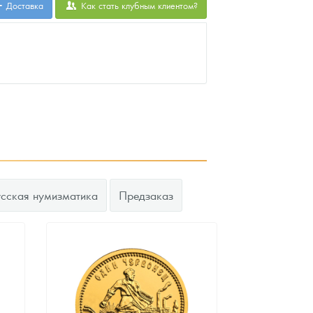
Доставка
Как стать клубным клиентом?
усская нумизматика
Предзаказ