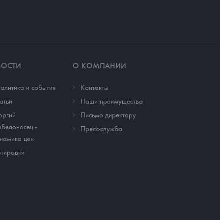
ВОСТИ
О КОМПАНИИ
алитика и события
Контакты
атьи
Наши преимущества
оргий
Письмо директору
бедоносец -
Пресс-служба
намика цен
тировки