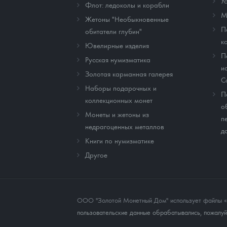
У
Флот: ледоколы и корабли
М
Жетоны "Необыкновенные
П
обитатели глубин"
к
Ювелирные изделия
П
Русская нумизматика
и
Золотая карманная галерея
C
Наборы подарочных и
П
коллекционных монет
о
Монеты и жетоны из
п
недрагоценных металлов
д
Книги по нумизматике
Другое
ООО "Золотой Монетный Дом" использует файлы «co
пользовательские данные обрабатывались, пожалуйс