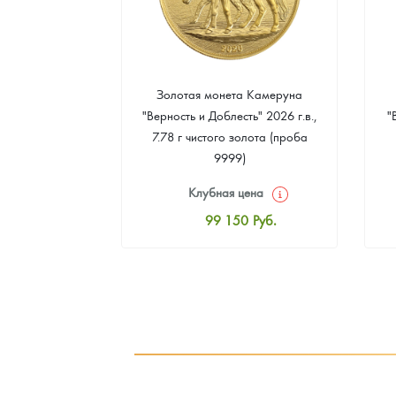
а Острова Св.
Золотая монета Камеруна
рс" 2024 г.в.,
"Верность и Доблесть" 2026 г.в.,
"
еребра (проба
7.78 г чистого золота (проба
9999)
цена
Клубная цена
6
Руб.
99 150
Руб.
ная цена
Стандартная цена
8
Руб.
99 598
Руб.
ыкупа
Цена выкупа
оните
93 317
Руб.