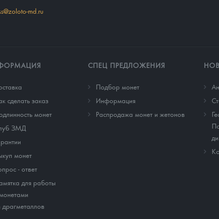
ss@zoloto-md.ru
ФОРМАЦИЯ
СПЕЦ ПРЕДЛОЖЕНИЯ
НО
оставка
Подбор монет
Ан
ак сделать заказ
Информация
Cт
одлинность монет
Распродажа монет и жетонов
Ге
По
луб ЗМД
ди
арантии
Ко
ыкуп монет
опрос - ответ
амятка для работы
 монетами
з драгметаллов