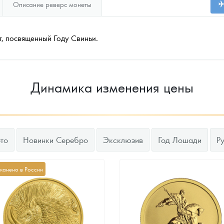
Описание реверс монеты
, посвященный Году Свиньи.
Динамика изменения цены
то
Новинки Серебро
Эксклюзив
Год Лошади
Р
канено в России