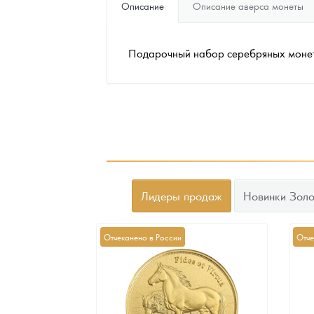
Описание
Описание аверса монеты
Наборы подарочных и коллекционных монет
Подарочный набор серебряных монет
Монеты и жетоны из недрагоценных металлов
Книги по нумизматике
Лидеры продаж
Новинки Золо
Отчеканено в России
Отче