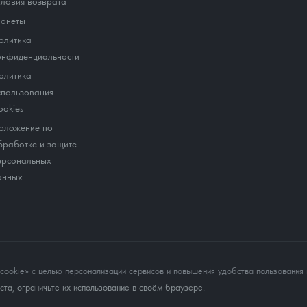
словия возврата
онеты
олитика
онфиденциальности
олитика
спользования
ookies
оложение по
бработке и защите
ерсональных
анных
okie» с целью персонализации сервисов и повышения удобства пользования 
та, ограничьте их использование в своём браузере.