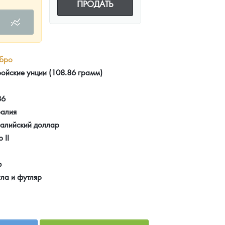
ПРОДАТЬ
бро
ройские унции (108.86 грамм)
86
ралия
ралийский доллар
 II
ф
ла и футляр