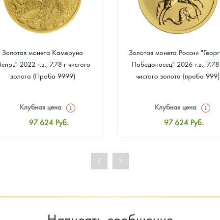
Золотая монета Камеруна
Золотая монета России "Георг
Вепрь" 2022 г.в., 7.78 г чистого
Победоносец" 2026 г.в., 7.78
золота (Проба 9999)
чистого золота (проба 999)
Клубная цена
Клубная цена
97 624
Руб.
97 624
Руб.
Стандартная цена
Стандартная цена
98 073
Руб.
98 073
Руб.
Цена выкупа
Цена выкупа
93 317
Руб.
94 214
Руб.
Написать сообщение