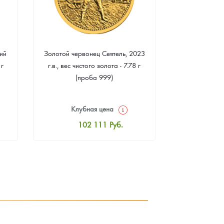
ий
Золотой червонец Сеятель, 2023
Золотая 
 г
г.в., вес чистого золота - 7.78 г
"Филармонике
(проба 999)
г чистого зо
Клубная цена
Клуб
102 111
Руб.
10
Стандартная цена
Стан
102 559
Руб.
10
Цена выкупа
Ц
94 214
Руб.
9