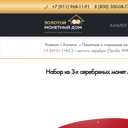
+7 (911) 968-11-91
8 (800) 500-08-7
КАТАЛОГ
Главная
Каталог
Памятные и старинные мо
15.55+31.1+62.2 г чистого серебра (Проба 999
Каталог
Набор из 3-х серебряных монет 
Инфо
Каталог Монет
Доставка
Инвестиционные монеты
Как сделать заказ
Услуги
Памятные и старинные монеты
Подлинность монет
Монеты Россия и СССР
Новости
Монеты и жетоны ЗМД
Клуб ЗМД
Подбор монет
Иностранные
Памятные монеты России и СССР
Котировки
Георгий Победоносец
Гарантии
Информация
Аналитика и события
Монеты стран мира после 1950г
Монеты Царской России