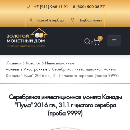
+7 (911) 968-11-91
8 (800) 500-08-77
Санкт-Петербург
Подбор монет
0
0
Главная
Каталог
Инвестиционные
монеты
Иностранные
Серебряная инвестиционная монета
Канады "Пума" 2016 г.в., 31.1 г чистого серебра (проба 9999)
Каталог
Серебряная инвестиционная монета Канады
Инфо
Каталог Монет
"Пума" 2016 г.в., 31.1 г чистого серебра
Доставка
Инвестиционные монеты
Как сделать заказ
(проба 9999)
Услуги
Памятные и старинные монеты
Подлинность монет
Монеты Россия и СССР