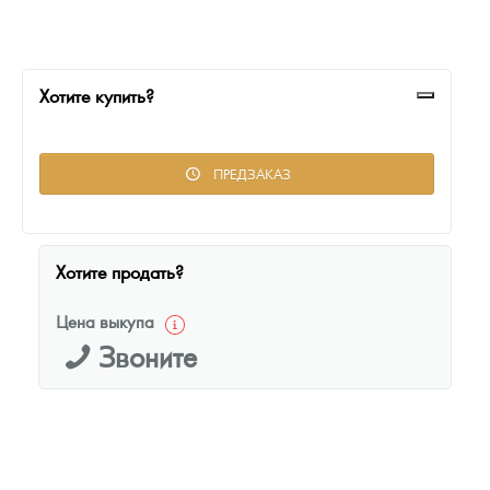
Русская нумизматика
Золотая карманная галерея
Хотите купить?
Наборы подарочных и коллекционных монет
Монеты и жетоны из недрагоценных металлов
ПРЕДЗАКАЗ
Книги по нумизматике
Хотите продать?
Цена выкупа
Звоните