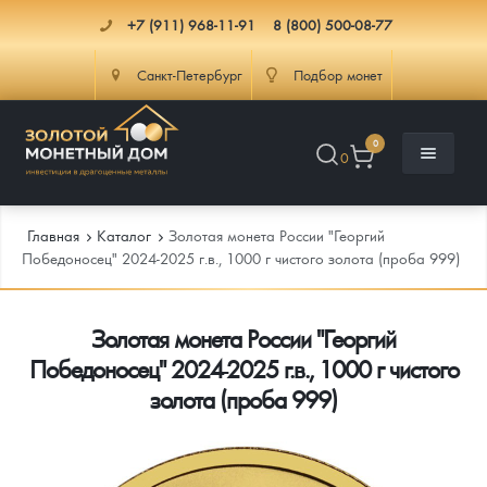
+7 (911) 968-11-91
8 (800) 500-08-77
Санкт-Петербург
Подбор монет
0
0
Главная
Каталог
Золотая монета России "Георгий
Победоносец" 2024-2025 г.в., 1000 г чистого золота (проба 999)
Каталог
Золотая монета России "Георгий
Инфо
Каталог Монет
Победоносец" 2024-2025 г.в., 1000 г чистого
золота (проба 999)
Доставка
Инвестиционные монеты
Как сделать заказ
Услуги
Памятные и старинные монеты
Подлинность монет
Монеты Россия и СССР