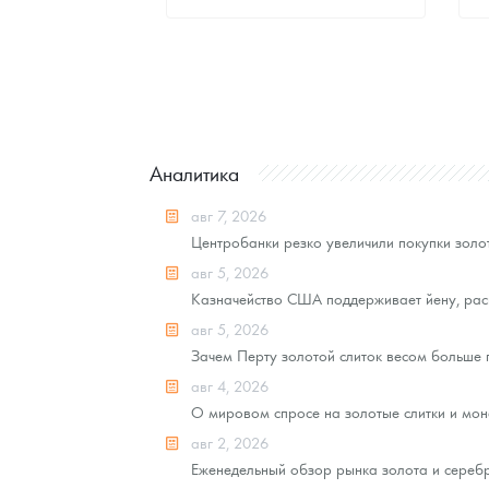
Стандартная цена
8 507
Руб.
Цена выкупа
Звоните
Аналитика
авг 7, 2026
Центробанки резко увеличили покупки золот
авг 5, 2026
Казначейство США поддерживает йену, рас
авг 5, 2026
Зачем Перту золотой слиток весом больше
авг 4, 2026
О мировом спросе на золотые слитки и моне
авг 2, 2026
Еженедельный обзор рынка золота и серебра