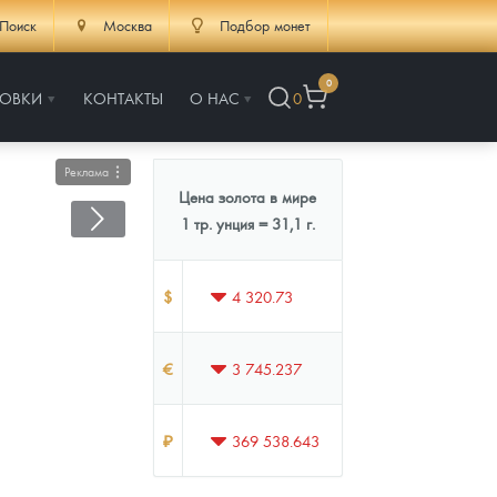
Поиск
Москва
Подбор монет
0
РОВКИ
КОНТАКТЫ
О НАС
0
Реклама
Цена золота в мире
1 тр. унция = 31,1 г.
$
4 320.73
€
3 745.237
₽
369 538.643