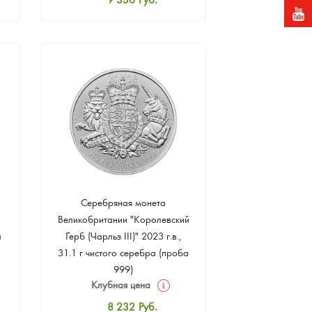
Стандартная цена
9 879
Руб.
Цена выкупа
Звоните
Серебряная монета
Великобритании "Королевский
а
Герб (Чарльз III)" 2023 г.в.,
31.1 г чистого серебра (проба
999)
Клубная цена
8 232
Руб.