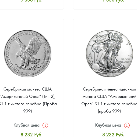
Стандартная цена
Стандартная цена
9 879
Руб.
9 879
Руб.
Цена выкупа
Цена выкупа
Звоните
Звоните
Серебряная монета США
Серебряная инвестиционная
"Американский Орел" (Тип 2),
монета США "Американский
31.1 г чистого серебра (Проба
Орел" 31.1 г чистого серебр
999)
(проба 999)
Клубная цена
Клубная цена
8 232
Руб.
8 232
Руб.