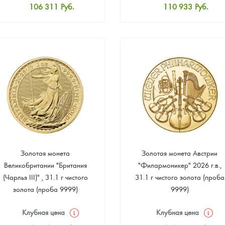
106 311
Руб.
110 933
Руб.
Стандартная цена
Стандартная цена
107 235
Руб.
111 857
Руб.
Цена выкупа
Цена выкупа
Звоните
Звоните
Золотая монета
Золотая монета Австрии
Великобритании "Британия
"Филармоникер" 2026 г.в.,
(Чарльз III)" , 31.1 г чистого
31.1 г чистого золота (проба
золота (проба 9999)
9999)
Клубная цена
Клубная цена