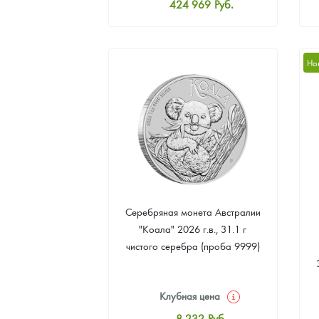
424 969
Руб.
Стандартная цена
426 817
Руб.
Цена выкупа
Но
391 711
Руб.
Серебряная монета Австралии
"Коала" 2026 г.в., 31.1 г
чистого серебра (проба 9999)
Клубная цена
8 232
Руб.