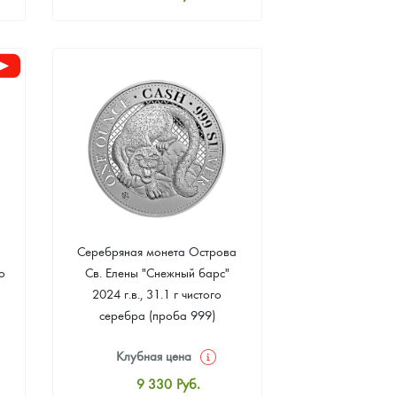
Стандартная цена
8 507
Руб.
Цена выкупа
Звоните
Серебряная монета Острова
о
Св. Елены "Снежный барс"
2024 г.в., 31.1 г чистого
серебра (проба 999)
Клубная цена
9 330
Руб.