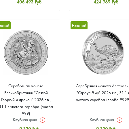
406 493
Руб.
424 969
Руб.
Стандартная цена
Стандартная цена
408 340
Руб.
426 817
Руб.
Цена выкупа
Цена выкупа
винка!
Новинка!
386 168
Руб.
391 711
Руб.
Серебряная монета
Серебряная монета Австрали
Великобритании "Святой
"Страус Эму" 2026 г.в., 31.1 
Георгий и дракон" 2026 г.в.,
чистого серебра (проба 9999
31.1 г чистого серебра (проба
999)
Клубная цена
Клубная цена
9 330
Руб.
9 330
Руб.