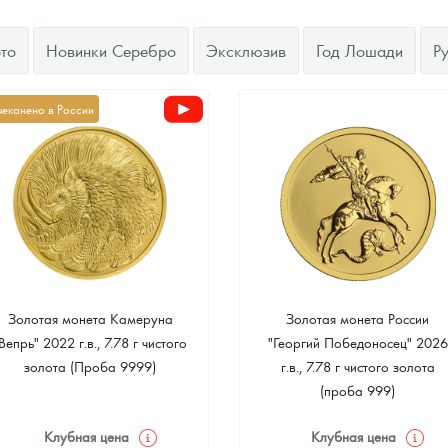
ра, платины на 2026 год
то
Новинки Серебро
Эксклюзив
Год Лошади
Р
чеканено в России
Золотая монета Камеруна
Золотая монета России
Вепрь" 2022 г.в., 7.78 г чистого
"Георгий Победоносец" 2026
данных
золота (Проба 9999)
г.в., 7.78 г чистого золота
(проба 999)
Клубная цена
Клубная цена