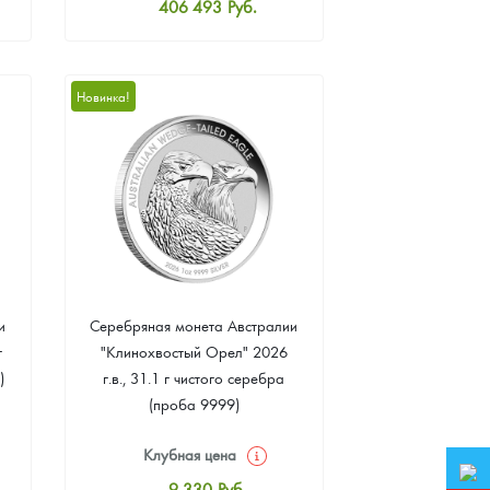
406 493
Руб.
Стандартная цена
408 340
Руб.
Цена выкупа
Новинка!
382 472
Руб.
и
Серебряная монета Австралии
г
"Клинохвостый Орел" 2026
)
г.в., 31.1 г чистого серебра
(проба 9999)
Клубная цена
9 330
Руб.