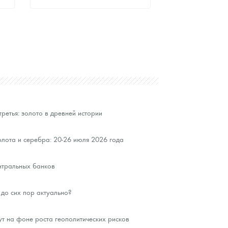
Стандартная цена
9 879
Руб.
Цена выкупа
Звоните
третья: золото в древней истории
лота и серебра: 20-26 июля 2026 года
нтральных банков
до сих пор актуально?
ут на фоне роста геополитических рисков