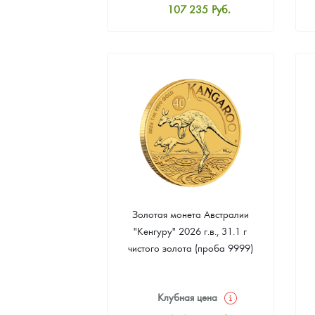
107 235
Руб.
Стандартная цена
107 697
Руб.
Цена выкупа
97 066
Руб.
Золотая монета Австралии
"Кенгуру" 2026 г.в., 31.1 г
чистого золота (проба 9999)
Клубная цена