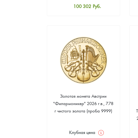
100 302
Руб.
Наборы подарочных и коллекционных монет
Стандартная цена
101 226
Руб.
Монеты и жетоны из недрагоценных металлов
Цена выкупа
Книги по нумизматике
92 444
Руб.
Золотая монета Австрии
"Филармоникер" 2026 г.в., 7.78
г чистого золота (проба 9999)
Клубная цена