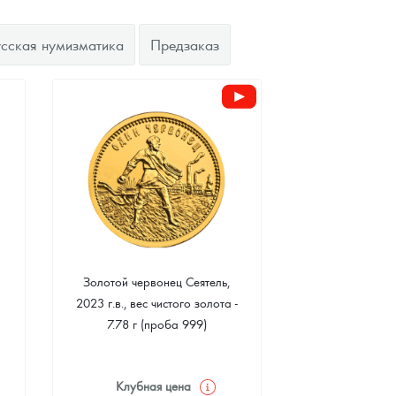
усская нумизматика
Предзаказ
Золотой червонец Сеятель,
2023 г.в., вес чистого золота -
7.78 г (проба 999)
Клубная цена