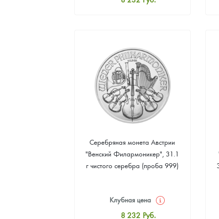
Стандартная цена
8 507
Руб.
Цена выкупа
Звоните
Серебряная монета Австрии
"Венский Филармоникер", 31.1
г чистого серебра (проба 999)
Клубная цена
8 232
Руб.