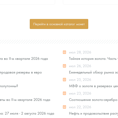
Стандартная цена
Стандартная цена
8 507
Руб.
8 507
Руб.
Цена выкупа
Цена выкупа
Перейти в основной каталог монет
Звоните
Звоните
июл 28, 2026
а во II-м квартале 2026 года
Тайная история золота. Часть 
июл 26, 2026
продавая резервы в евро
Еженедельный обзор рынка зо
июл 25, 2026
 полутонны?
МВФ о золоте в резервах це
июл 23, 2026
ты во II-м квартале 2026 года
Соотношение золото-серебро 
июл 22, 2026
: 27 июля - 2 августа 2026 года
Нефть и продовольствие раст