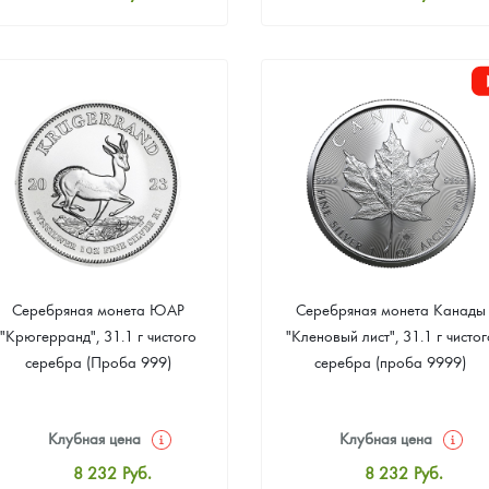
Стандартная цена
Стандартная цена
8 507
Руб.
8 507
Руб.
Цена выкупа
Цена выкупа
Звоните
Звоните
Серебряная монета ЮАР
Серебряная монета Канады
"Крюгерранд", 31.1 г чистого
"Кленовый лист", 31.1 г чистог
серебра (Проба 999)
серебра (проба 9999)
Клубная цена
Клубная цена
8 232
Руб.
8 232
Руб.