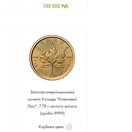
103 352
Руб.
Стандартная цена
103 815
Руб.
Цена выкупа
93 369
Руб.
Золотая инвестиционная
монета Канады "Кленовый
Лист", 7.78 г чистого золота
(проба 9999)
Клубная цена