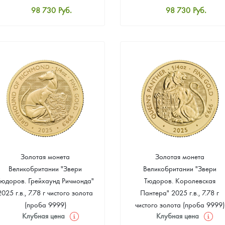
98 730
Руб.
98 730
Руб.
Стандартная цена
Стандартная цена
99 192
Руб.
99 192
Руб.
Цена выкупа
Цена выкупа
92 444
Руб.
93 369
Руб.
Золотая монета
Золотая монета
Великобритании "Звери
Великобритании "Звери
Тюдоров. Грейхаунд Ричмонда"
Тюдоров. Королевская
2025 г.в., 7.78 г чистого золота
Пантера" 2025 г.в., 7.78 г
(проба 9999)
чистого золота (проба 9999)
Клубная цена
Клубная цена