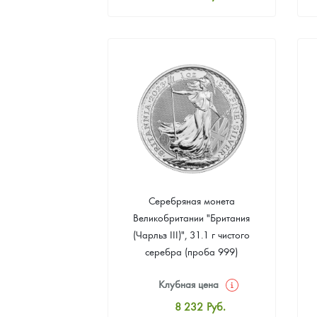
Стандартная цена
8 507
Руб.
Цена выкупа
4 939
Руб.
Серебряная монета
Великобритании "Британия
(Чарльз III)", 31.1 г чистого
серебра (проба 999)
Клубная цена
8 232
Руб.