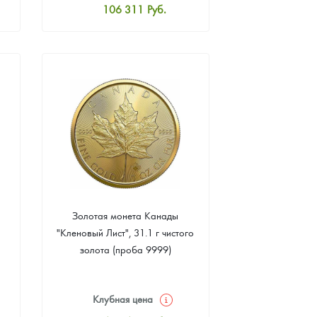
106 311
Руб.
Стандартная цена
106 773
Руб.
Цена выкупа
95 217
Руб.
Золотая монета Канады
"Кленовый Лист", 31.1 г чистого
золота (проба 9999)
Клубная цена