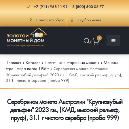
+7 (911) 968-11-91
8 (800) 500-08-77
Санкт-Петербург
Подбор монет
0
0
Главная
Каталог
Памятные и старинные монеты
Монеты
стран мира после 1950г
Серебряная монета Австралии
"Крупнозубый дельфин" 2023 г.в., (КМД, высокий рельеф, пруф),
31.1 г чистого серебра (проба 999)
Каталог
Инфо
Каталог Монет
Серебряная монета Австралии "Крупнозубый
дельфин" 2023 г.в., (КМД, высокий рельеф,
Доставка
Инвестиционные монеты
Как сделать заказ
пруф), 31.1 г чистого серебра (проба 999)
Услуги
Памятные и старинные монеты
Подлинность монет
Монеты Россия и СССР