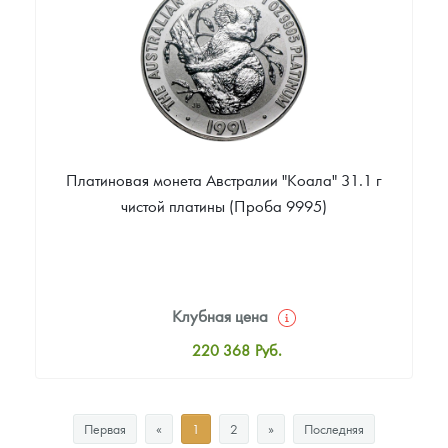
187 388
Руб.
Платиновая монета Австралии "Коала" 31.1 г
чистой платины (Проба 9995)
Клубная цена
220 368
Руб.
Стандартная цена
221 867
Руб.
Первая
«
1
2
»
Последняя
Цена выкупа