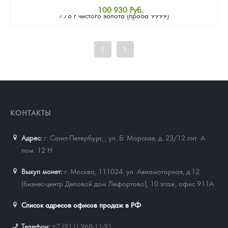
Золотая монета Камеруна "Верность и Доблесть" 2026 г.в.,
100 930
Руб.
7.78 г чистого золота (проба 9999)
Стандартная цена
101 860
Руб.
Цена выкупа
93 023
Руб.
КОНТАКТЫ
Адрес:
г. Санкт-Петербург,
,
ул. Б. Морская, д. 23/12 лит. А
пом. 12 Н
Выкуп монет:
г. Москва, 111024, ул. Авиамоторная, д.12
(бизнес-центр Деловой дом Лефортово), 10 этаж, офис 911А
Список адресов офисов продаж в РФ
Телефон:
+7 (911) 968-11-91