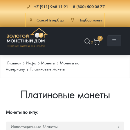
+7 (911) 968-11-91
8 (800) 500-08-77
Санкт-Петербург
Подбор монет
0
0
Главная
Инфо
Монеты
Монеты по
материалу
Платиновые монеты
Каталог
Платиновые монеты
Инфо
Каталог Монет
Доставка
Инвестиционные монеты
Как сделать заказ
Монеты по типу:
Услуги
Памятные и старинные монеты
Подлинность монет
Монеты Россия и СССР
Инвестиционные Монеты