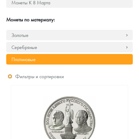
Монеты К 8 Марта
Русская нумизматика
Золотая карманная галерея
Монеты по материалу:
Наборы подарочных и коллекционных монет
Золотые
Монеты и жетоны из недрагоценных металлов
Серебряные
Книги по нумизматике
Платиновые
Фильтры и сортировки