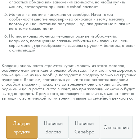
опасаться обмана или занижения стоимости, но чтобы купить
монету, потребуется принести с собой паспорт.
Монеты из платины напоминают серебро. Из-за такой
особенности многие недоверчиво относятся к этому металлу,
поэтому он не настолько популярен, однако денежные знаки из
него тоже можно найти.
На платиновых монетах чеканятся разные изображения,
например, посвященные важным событиям или явлениям - есть
серия монет, где изображения связаны с русским балетом, а есть -
с олимпиадой.
Коллекционеры часто стремятся купить монеты из этого металла,
особенно если речь идет о редких образцах. Но и стоят они дороже, а
самые ценные из них вообще попадают в продажу только на крупных
аукционах. Впрочем, платиновые деньги также остаются неплохим
способом вложения, поскольку со временем они становятся более
редкими и цена растет, а это значит, что при желании их можно будет
выгодно продать. Кроме того, коллекция из различных монет приятно
выглядит с эстетической точки зрения и является семейной ценностью.
Лидеры
Новинки
Новинки
Эксклюзив
продаж
Золото
Серебро