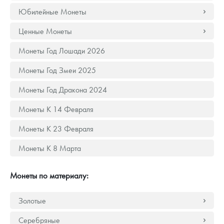
Русская нумизматика
Юбилейные Монеты
Золотая карманная галерея
Ценные Монеты
Наборы подарочных и коллекционных монет
Монеты Год Лошади 2026
Монеты Год Змеи 2025
Монеты и жетоны из недрагоценных металлов
Монеты Год Дракона 2024
Книги по нумизматике
Монеты К 14 Февраля
Монеты К 23 Февраля
Монеты К 8 Марта
Монеты по материалу:
Золотые
Серебряные