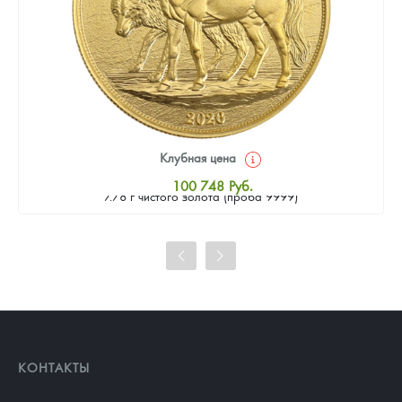
Клубная цена
Золотая монета Камеруна "Верность и Доблесть" 2026 г.в.,
100 748
Руб.
7.78 г чистого золота (проба 9999)
Стандартная цена
101 677
Руб.
Цена выкупа
92 855
Руб.
КОНТАКТЫ