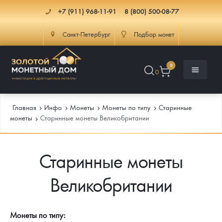
+7 (911) 968-11-91
8 (800) 500-08-77
Санкт-Петербург
Подбор монет
0
0
Главная
Инфо
Монеты
Монеты по типу
Старинные
монеты
Старинные монеты Великобритании
Каталог
Старинные монеты
Инфо
Каталог Монет
Великобритании
Доставка
Инвестиционные монеты
Как сделать заказ
Услуги
Памятные и старинные монеты
Подлинность монет
Монеты Россия и СССР
Монеты по типу: